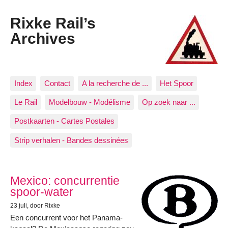
Rixke Rail’s
Archives
Index
Contact
A la recherche de ...
Het Spoor
Le Rail
Modelbouw - Modélisme
Op zoek naar ...
Postkaarten - Cartes Postales
Strip verhalen - Bandes dessinées
Articles les plus récents
Mexico: concurrentie
spoor-water
23 juli
, door Rixke
Een concurrent voor het Panama-