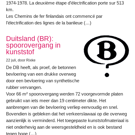
1974-1978. La deuxième étape d’électrification porte sur 513
km.
Les Chemins de fer finlandais ont commencé par
l’électrification des lignes de la banlieue (…)
Duitsland (BR):
spoorovergang in
kunststof
22 juli
, door Rixke
De DB heeft, als proef, de betonnen
bevloering van een drukke overweg
door een bevloering van synthetische
rubber vervangen.
Voor 66 m² spoorovergang werden 72 voorgevormde platen
gebruikt van iets meer dan 19 centimeter dikte. Het
aanbrengen van die bevloering verliep eenvoudig en snel.
Bovendien is gebleken dat het verkeerslawaai op die overweg
aanzienlijk is verminderd. Het toegepaste kunststofmateriaal is
niet onderhevig aan de weersgesteldheid en is ook bestand
tegen hoge (…)