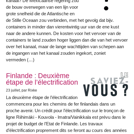
kanaal? De Mexicaanse regering zou
de bouw overwegen van een lijn voor
grote snelheid die de Atlantische en
de Stille Oceaan zou verbinden, met het gevolg dat bijv.
containers in minder dan vierentwintig uur van de ene kust
naar de andere kunnen. De kosten voor het vervoer van de
containers te land zouden hoger liggen dan die van het vervoer
over het kanaal, maar de lange wachttijden van schepen aan
de ingangen van het kanaal zouden ingekort, zoniet
vermeden (…)
Finlande : Deuxième
étape de l’électrification
23 juillet
, par Rixke
La deuxième étape de l’électrification
commencera pour les chemins de fer finlandais dans un
proche avenir. Un crédit pour l’électrification sur le tronçon de
ligne Riihimäki - Kouvola - lmatra/Vainikkala est prévu dans le
projet de budget de l’Etat de Finlande. Les travaux
d’électrification proprement dits se feront au cours des années