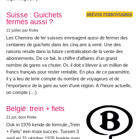
Suisse : Guichets
fermés aussi ?
22 juillet
, par Rixke
Les Chemins de fer suisses envisagent aussi de fermer des
centaines de guichets dans les cinq ans à venir. Une des
raisons réside dans la future centralisation de la vente des
abonnements. De ce fait, le chiffre d’affaires d’un grand
nombre de gares va chuter. Or, il doit s’élever à un million de
francs français pour rester rentable. En plus de ce paramètre,
il y a lieu de tenir compte du nombre de voyageurs et de
l’importance de la gare au sein d’une région. À l’heure actuelle,
on compte (…)
België: trein + fiets
21 juli
, door Rixke
Ook in 1976 kende de formule „Trein
+ Fiets” een mooi succes. Tussen 3
april en 31 oktober 1976 boekte men