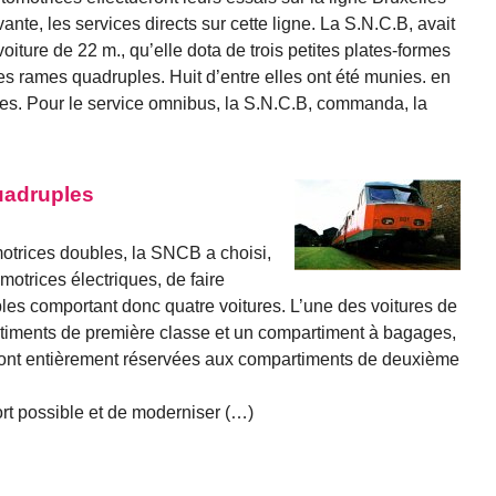
ante, les services directs sur cette ligne. La S.N.C.B, avait
iture de 22 m., qu’elle dota de trois petites plates-formes
es rames quadruples. Huit d’entre elles ont été munies. en
es. Pour le service omnibus, la S.N.C.B, commanda, la
uadruples
otrices doubles, la SNCB a choisi,
otrices électriques, de faire
les comportant donc quatre voitures. L’une des voitures de
iments de première classe et un compartiment à bagages,
s sont entièrement réservées aux compartiments de deuxième
fort possible et de moderniser (…)