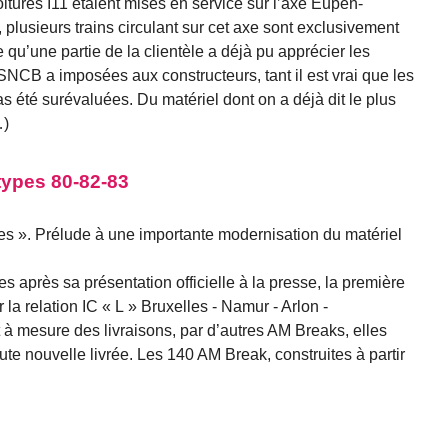
tures I11 étaient mises en service sur l’axe Eupen-
 plusieurs trains circulant sur cet axe sont exclusivement
 qu’une partie de la clientèle a déjà pu apprécier les
SNCB a imposées aux constructeurs, tant il est vrai que les
as été surévaluées. Du matériel dont on a déjà dit le plus
…)
 types 80-82-83
tes ». Prélude à une importante modernisation du matériel
es après sa présentation officielle à la presse, la première
 la relation IC « L » Bruxelles - Namur - Arlon -
t à mesure des livraisons, par d’autres AM Breaks, elles
ute nouvelle livrée. Les 140 AM Break, construites à partir