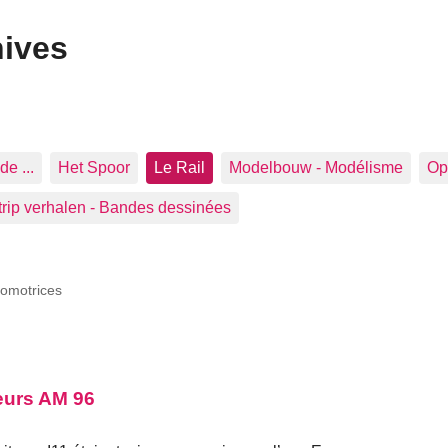
hives
de ...
Het Spoor
Le Rail
Modelbouw - Modélisme
Op 
trip verhalen - Bandes dessinées
omotrices
eurs AM 96