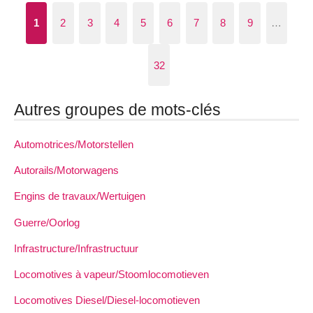
1
2
3
4
5
6
7
8
9
…
32
Autres groupes de mots-clés
Automotrices/Motorstellen
Autorails/Motorwagens
Engins de travaux/Wertuigen
Guerre/Oorlog
Infrastructure/Infrastructuur
Locomotives à vapeur/Stoomlocomotieven
Locomotives Diesel/Diesel-locomotieven