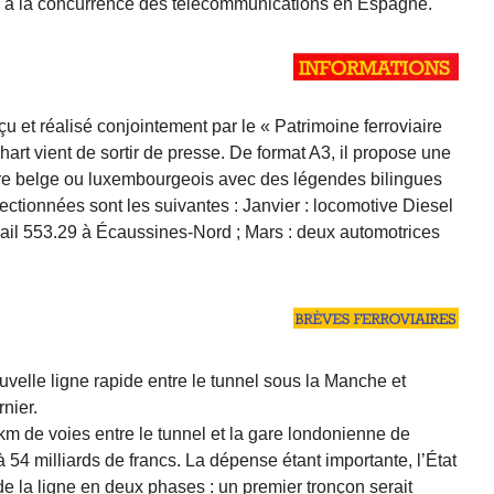
re à la concurrence des télécommunications en Espagne.
 et réalisé conjointement par le « Patrimoine ferroviaire
chart vient de sortir de presse. De format A3, il propose une
aire belge ou luxembourgeois avec des légendes bilingues
ectionnées sont les suivantes : Janvier : locomotive Diesel
orail 553.29 à Écaussines-Nord ; Mars : deux automotrices
uvelle ligne rapide entre le tunnel sous la Manche et
nier.
m de voies entre le tunnel et la gare londonienne de
 54 milliards de francs. La dépense étant importante, l’État
 de la ligne en deux phases : un premier tronçon serait