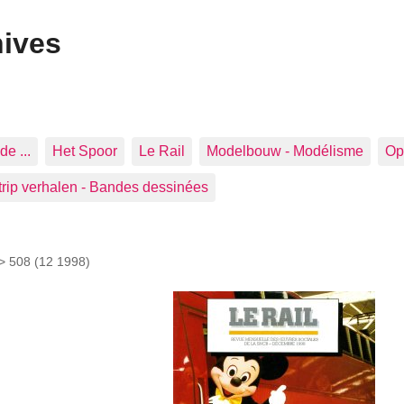
hives
de ...
Het Spoor
Le Rail
Modelbouw - Modélisme
Op 
trip verhalen - Bandes dessinées
 >
508 (12 1998)