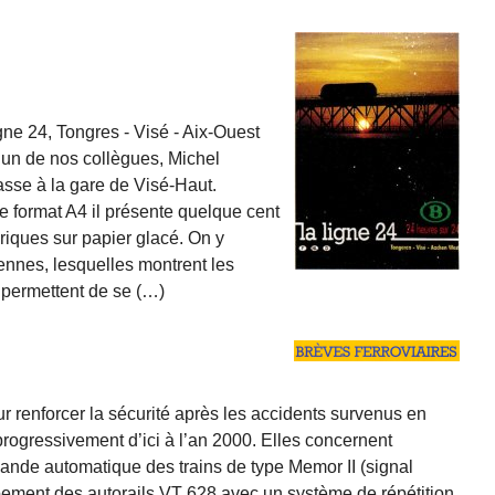
gne 24, Tongres - Visé - Aix-Ouest
 l’un de nos collègues, Michel
sse à la gare de Visé-Haut.
e format A4 il présente quelque cent
oriques sur papier glacé. On y
nnes, lesquelles montrent les
 permettent de se (…)
r renforcer la sécurité après les accidents survenus en
rogressivement d’ici à l’an 2000. Elles concernent
mmande automatique des trains de type Memor II (signal
ipement des autorails VT 628 avec un système de répétition