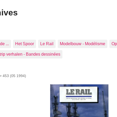
hives
de ...
Het Spoor
Le Rail
Modelbouw - Modélisme
Op 
trip verhalen - Bandes dessinées
 >
453 (05 1994)