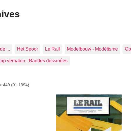
hives
de ...
Het Spoor
Le Rail
Modelbouw - Modélisme
Op 
trip verhalen - Bandes dessinées
 >
449 (01 1994)