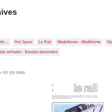
hives
de ...
Het Spoor
Le Rail
Modelbouw - Modélisme
Op 
trip verhalen - Bandes dessinées
 >
337 (09 1984)