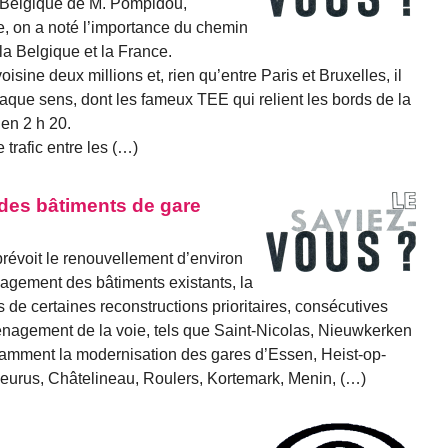
 en Belgique de M. Pompidou,
e, on a noté l’importance du chemin
 la Belgique et la France.
ine deux millions et, rien qu’entre Paris et Bruxelles, il
chaque sens, dont les fameux TEE qui relient les bords de la
en 2 h 20.
trafic entre les (…)
des bâtiments de gare
révoit le renouvellement d’environ
gement des bâtiments existants, la
s de certaines reconstructions prioritaires, consécutives
ménagement de la voie, tels que Saint-Nicolas, Nieuwkerken
amment la modernisation des gares d’Essen, Heist-op-
leurus, Châtelineau, Roulers, Kortemark, Menin, (…)