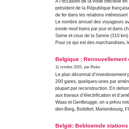
A l’occasion de la visite officielle
président de la République français
de fer dans les relations intéressant
Le nombre annuel des voyageurs avois
existe neuf trains par jour et dans 
Seine et ceux de la Senne (310 km) 
Pour ce qui est des marchandises, le 
Belgique : Renouvellement 
11 octobre 2025, par Rixke
Le plan décennal d’investissement p
200 gares, quelques-unes par aména
plupart par reconstruction. En dehor
aux travaux d’électrification et d’a
Waas et Gentbrugge, on a prévu not
den-Berg, Boitsfort, Mariembourg, F
België: Bebloemde stations