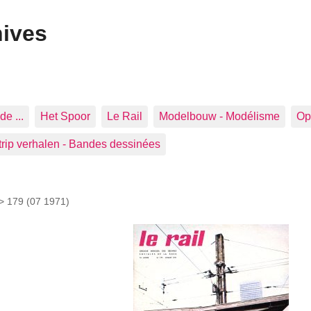
hives
de ...
Het Spoor
Le Rail
Modelbouw - Modélisme
Op 
trip verhalen - Bandes dessinées
 >
179 (07 1971)