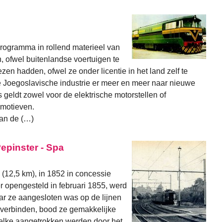
programma in rollend materieel van
 ofwel buitenlandse voertuigen te
zen hadden, ofwel ze onder licentie in het land zelf te
de Joegoslavische industrie er meer en meer naar nieuwe
 geldt zowel voor de elektrische motorstellen of
omotieven.
van de (…)
 Pepinster - Spa
 (12,5 km), in 1852 in concessie
r opengesteld in februari 1855, werd
ar ze aangesloten was op de lijnen
 verbinden, bood ze gemakkelijke
lke aangetrokken werden door het