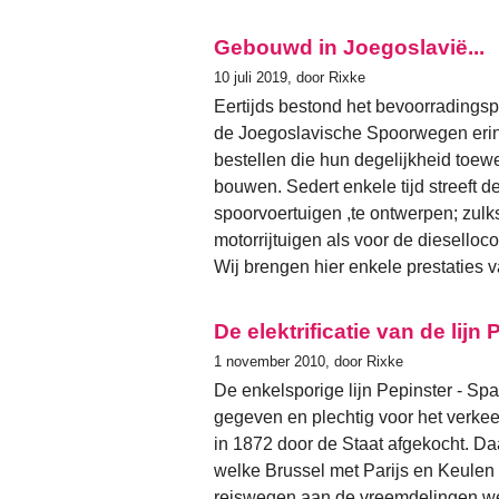
Gebouwd in Joegoslavië...
10 juli 2019, door Rixke
Eertijds bestond het bevoorradings
de Joegoslavische Spoorwegen erin,
bestellen die hun degelijkheid toewe
bouwen. Sedert enkele tijd streeft 
spoorvoertuigen ,te ontwerpen; zulks
motorrijtuigen als voor de dieselloc
Wij brengen hier enkele prestaties 
De elektrificatie van de lijn
1 november 2010, door Rixke
De enkelsporige lijn Pepinster - Spa
gegeven en plechtig voor het verkee
in 1872 door de Staat afgekocht. Da
welke Brussel met Parijs en Keulen
reiswegen aan de vreemdelingen we