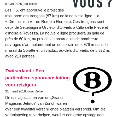
8 avril 2025, par Rixke
Les F.S. ont approuvé le projet des
trois premiers tronçons (97 km) de la nouvelle ligne – la
« Direttissima » – de Rome à Florence. Ces tronçons sont
ceux de Settebagni à Orvieto, d’Orvieto à Città delle Pieve et
d’Incisa à Rovezza. La nouvelle ligne procurera un gain de
près de 60 km, au prix de la construction de nombreux
ouvrages d’art, notamment un souterrain de 5.976 m dans le
massif du Soratte et un viaduc, au-delà d’Orvieto, de 5.372 m,
avec 210 portées.
Zwitserland : Een
particuliere spooraansluiting
voor reizigers
31 maart 2018, door Rixke
De opslagplaatsen van de „Grands
Magasins Jelmoli” van Zurich waren
over een twaalftal verschillende plaatsen verspreid. Om die
versnippering te verhelpen, werd er een grote opslagplaats