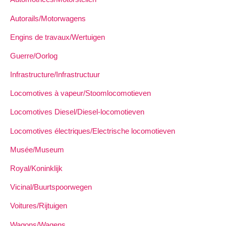
Autorails/Motorwagens
Engins de travaux/Wertuigen
Guerre/Oorlog
Infrastructure/Infrastructuur
Locomotives à vapeur/Stoomlocomotieven
Locomotives Diesel/Diesel-locomotieven
Locomotives électriques/Electrische locomotieven
Musée/Museum
Royal/Koninklijk
Vicinal/Buurtspoorwegen
Voitures/Rijtuigen
Wagons/Wagens