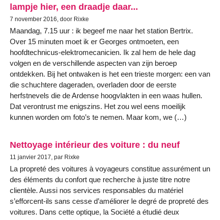
lampje hier, een draadje daar...
7 november 2016, door Rixke
Maandag, 7.15 uur : ik begeef me naar het station Bertrix.
Over 15 minuten moet ik er Georges ontmoeten, een
hoofdtechnicus-elektromecanicien. Ik zal hem de hele dag
volgen en de verschillende aspecten van zijn beroep
ontdekken. Bij het ontwaken is het een trieste morgen: een van
die schuchtere dageraden, overladen door de eerste
herfstnevels die de Ardense hoogvlakten in een waas hullen.
Dat verontrust me enigszins. Het zou wel eens moeilijk
kunnen worden om foto’s te nemen. Maar kom, we (…)
Nettoyage intérieur des voiture : du neuf
11 janvier 2017, par Rixke
La propreté des voitures à voyageurs constitue assurément un
des éléments du confort que recherche à juste titre notre
clientèle. Aussi nos services responsables du matériel
s’efforcent-ils sans cesse d’améliorer le degré de propreté des
voitures. Dans cette optique, la Société a étudié deux