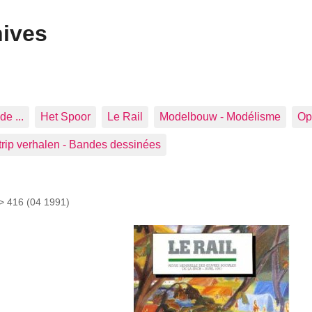
hives
de ...
Het Spoor
Le Rail
Modelbouw - Modélisme
Op 
trip verhalen - Bandes dessinées
 >
416 (04 1991)