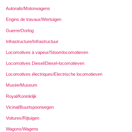
Autorails/Motorwagens
Engins de travaux/Wertuigen
Guerre/Oorlog
Infrastructure/Infrastructuur
Locomotives à vapeur/Stoomlocomotieven
Locomotives Diesel/Diesel-locomotieven
Locomotives électriques/Electrische locomotieven
Musée/Museum
Royal/Koninklijk
Vicinal/Buurtspoorwegen
Voitures/Rijtuigen
Wagons/Wagens