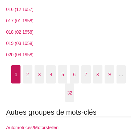
016 (12 1957)
017 (01 1958)
018 (02 1958)
019 (03 1958)
020 (04 1958)
1
2
3
4
5
6
7
8
9
…
32
Autres groupes de mots-clés
Automotrices/Motorstellen