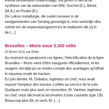
enkele ambtenaren ondervraagd. Wij geven u hierna de
synthese van de antwoorden van MM. Gochet (E.), Bériot
(M.A.) en Poulet (B.).
De Luikse metallurgie, die sedert eeuwen in de
randgemeenten van Seraing gevestigd is, mist werkelijk elke
ruimte om de expansieprogramma’s te realiseren die zij in
de (…)
Bruxelles – Mons sous 3.300 volts
25 février 2015, par Rixke
Au moment où paraissent ces lignes, l’électrification de la ligne
Bruxelles – Mons vient d’être inaugurée officiellement, et les
usagers ont déjà pu se rendre compte des avantages qu’offrait
le nouveau mode de traction.
En juin dernier, M. Debaize, ingénieur en chef, nous avait
exposé l’ampleur des travaux confiés au service de la voie.
Quelques mois plus tard, en novembre, M. Vanhee, ingénieur
en chef, nous décrivait la locomotive à trois courants type 150.
Beaucoup plus tôt, en avril, M. (…)