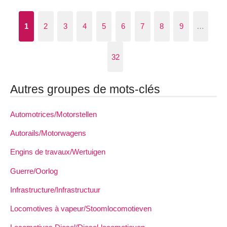
1
2
3
4
5
6
7
8
9
…
32
Autres groupes de mots-clés
Automotrices/Motorstellen
Autorails/Motorwagens
Engins de travaux/Wertuigen
Guerre/Oorlog
Infrastructure/Infrastructuur
Locomotives à vapeur/Stoomlocomotieven