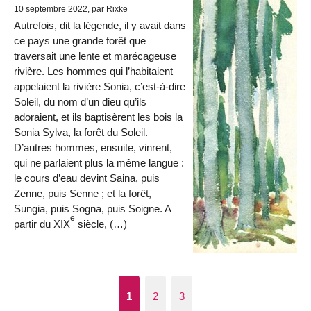
10 septembre 2022, par Rixke
Autrefois, dit la légende, il y avait dans
ce pays une grande forêt que
traversait une lente et marécageuse
rivière. Les hommes qui l’habitaient
appelaient la rivière Sonia, c’est-à-dire
Soleil, du nom d’un dieu qu’ils
adoraient, et ils baptisèrent les bois la
Sonia Sylva, la forêt du Soleil.
D’autres hommes, ensuite, vinrent,
qui ne parlaient plus la même langue :
le cours d’eau devint Saina, puis
Zenne, puis Senne ; et la forêt,
Sungia, puis Sogna, puis Soigne. A
e
partir du XIX
siècle, (…)
1
2
3