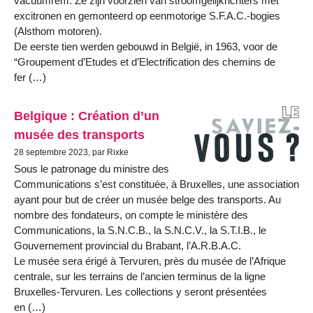
vacuumrem. Ze zijn voorzien van stroomgelijkrichters met
excitronen en gemonteerd op eenmotorige S.F.A.C.-bogies
(Alsthom motoren).
De eerste tien werden gebouwd in België, in 1963, voor de
“Groupement d’Etudes et d’Electrification des chemins de
fer (…)
Belgique : Création d’un
musée des transports
28 septembre 2023, par Rixke
Sous le patronage du ministre des
Communications s’est constituée, à Bruxelles, une association
ayant pour but de créer un musée belge des transports. Au
nombre des fondateurs, on compte le ministère des
Communications, la S.N.C.B., la S.N.C.V., la S.T.I.B., le
Gouvernement provincial du Brabant, l’A.R.B.A.C.
Le musée sera érigé à Tervuren, près du musée de l’Afrique
centrale, sur les terrains de l’ancien terminus de la ligne
Bruxelles-Tervuren. Les collections y seront présentées
en (…)