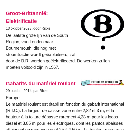
Groot-Brittannië:
Elektrificatie
13 oktober 2023, door Rixke
De laatste grote lijn van de South
Region, van Londen naar
Bournemouth, die nog met
stoomtractie wordt geëxploiteerd, zal
door de B.R. worden geëlektrificeerd. De werken zullen
moeten voltooid zijn in 1967.
Gabarits du matériel roulant
29 octobre 2014, par Rixke
Europe
Le matériel roulant est établi en fonction du gabarit international
(R.I.C.). La largeur de caisse varie entre 2,82 et 3 m, et la
hauteur à la toiture dépasse rarement 4,28 m pour les locos
diesel et 3,85 m pour les électriques, dont les pantos abaissés
atteignent en moyenne de 4,25 à 4,50 m. La hauteur maximale