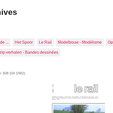
hives
de ...
Het Spoor
Le Rail
Modelbouw - Modélisme
Op 
trip verhalen - Bandes dessinées
 >
308 (04 1982)