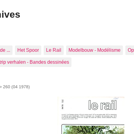
hives
de ...
Het Spoor
Le Rail
Modelbouw - Modélisme
Op 
trip verhalen - Bandes dessinées
 >
260 (04 1978)