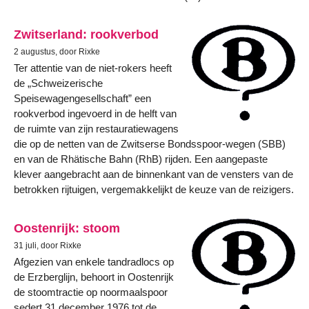
Zwitserland: rookverbod
2 augustus, door Rixke
Ter attentie van de niet-rokers heeft
de „Schweizerische
Speisewagengesellschaft” een
rookverbod ingevoerd in de helft van
de ruimte van zijn restauratiewagens
die op de netten van de Zwitserse Bondsspoor-wegen (SBB)
en van de Rhätische Bahn (RhB) rijden. Een aangepaste
klever aangebracht aan de binnenkant van de vensters van de
betrokken rijtuigen, vergemakkelijkt de keuze van de reizigers.
Oostenrijk: stoom
31 juli, door Rixke
Afgezien van enkele tandradlocs op
de Erzberglijn, behoort in Oostenrijk
de stoomtractie op noormaalspoor
sedert 31 december 1976 tot de