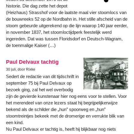
historie. Die dag zette het depot
(Heizhaus) Strasshof voor de laatste maal vier stoomlocs van
de bouwreeks 52 op de Nordbahn in. Het stille afscheid van de
stoom gebeurde uitgerekend op die lijn waarop 140 jaar eerder,
in november 1837, het stoomloctijdperk feestelijk werd
ingereden. Dat was tussen Floridsdorf en Deutsch-Wagram,
de toenmalige Kaiser (…)
Paul Delvaux tachtig
30 juli, door Rixke
Sedert de redactie van dit tijdschrift in
september 75 bij Paul Delvaux op
bezoek ging, zal het wel overbodig
zijn de gevierde kunstenaar hier nog eens voor te stellen. Voor
het merendeel van onze lezers staat hij begrijpelijkerwijze
bekend als de schilder die „hun” spoorweg en „hun”
stoomtreintjes bekeek met de dromerige en verrukte blik van
een kind.
Nu Paul Delvaux er tachtig is, heeft hij blijkbaar nog niets