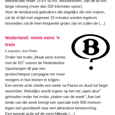
elektrificatie onder 25 kV 50 Hz, wisselstroom, van de 80 km
lange reisweg (meer dan 320 kilometer spoor).
Voor de tienduizend gebruikers die dagelijks die reis maken,
zal de rit-tijd met ongeveer 15 minuten worden ingekort;
bovendien zal de trein-frequentie groter zijn en zullen de (…)
Nederland: neem eens ’n
trein
6 augustus, door Rixke
Onder het motto „Maak eens kennis
met de NS” voeren de Nederlandse
Spoorwegen dit jaar een
grootscheepse campagne om meer
reizigers in hun treinen te krijgen.
Een eerste actie startte een week na Pasen en duurt tot begin
november. Wekelijks wordt ergens op het net „open deur”
gehouden onder het motto „station van de week”. Aan het
einde van die week brengt een speciale trein 500 mensen
tegen een gunsttarief naar een attractieve bestemming.
Een tweede actie wil de verschillende (…)