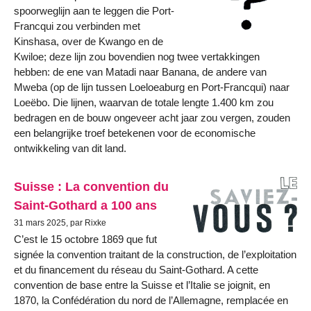
spoorweglijn aan te leggen die Port-
Francqui zou verbinden met
Kinshasa, over de Kwango en de
Kwiloe; deze lijn zou bovendien nog twee vertakkingen
hebben: de ene van Matadi naar Banana, de andere van
Mweba (op de lijn tussen Loeloeaburg en Port-Francqui) naar
Loeëbo. Die lijnen, waarvan de totale lengte 1.400 km zou
bedragen en de bouw ongeveer acht jaar zou vergen, zouden
een belangrijke troef betekenen voor de economische
ontwikkeling van dit land.
Suisse : La convention du
Saint-Gothard a 100 ans
31 mars 2025, par Rixke
C’est le 15 octobre 1869 que fut
signée la convention traitant de la construction, de l’exploitation
et du financement du réseau du Saint-Gothard. A cette
convention de base entre la Suisse et l’Italie se joignit, en
1870, la Confédération du nord de l’Allemagne, remplacée en