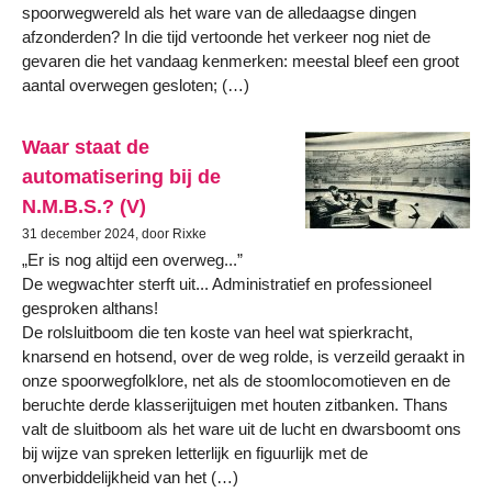
spoorwegwereld als het ware van de alledaagse dingen
afzonderden? In die tijd vertoonde het verkeer nog niet de
gevaren die het vandaag kenmerken: meestal bleef een groot
aantal overwegen gesloten; (…)
Waar staat de
automatisering bij de
N.M.B.S.? (V)
31 december 2024, door Rixke
„Er is nog altijd een overweg...”
De wegwachter sterft uit... Administratief en professioneel
gesproken althans!
De rolsluitboom die ten koste van heel wat spierkracht,
knarsend en hotsend, over de weg rolde, is verzeild geraakt in
onze spoorwegfolklore, net als de stoomlocomotieven en de
beruchte derde klasserijtuigen met houten zitbanken. Thans
valt de sluitboom als het ware uit de lucht en dwarsboomt ons
bij wijze van spreken letterlijk en figuurlijk met de
onverbiddelijkheid van het (…)