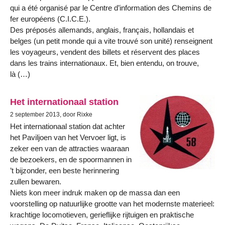
qui a été organisé par le Centre d’information des Chemins de
fer européens (C.I.C.E.).
Des préposés allemands, anglais, français, hollandais et
belges (un petit monde qui a vite trouvé son unité) renseignent
les voyageurs, vendent des billets et réservent des places
dans les trains internationaux. Et, bien entendu, on trouve,
là (…)
Het internationaal station
2 september 2013, door Rixke
Het internationaal station dat achter
het Paviljoen van het Vervoer ligt, is
zeker een van de attracties waaraan
de bezoekers, en de spoormannen in
’t bijzonder, een beste herinnering
zullen bewaren.
Niets kon meer indruk maken op de massa dan een
voorstelling op natuurlijke grootte van het modernste materieel:
krachtige locomotieven, gerieflijke rijtuigen en praktische