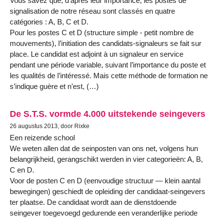
Vous savez que, d’après leur importance, les postes de
signalisation de notre réseau sont classés en quatre
catégories : A, B, C et D.
Pour les postes C et D (structure simple - petit nombre de
mouvements), l’initiation des candidats-signaleurs se fait sur
place. Le candidat est adjoint à un signaleur en service
pendant une période variable, suivant l’importance du poste et
les qualités de l’intéressé. Mais cette méthode de formation ne
s’indique guère et n’est, (…)
De S.T.S. vormde 4.000 uitstekende seingevers
26 augustus 2013, door Rixke
Een reizende school
We weten allen dat de seinposten van ons net, volgens hun
belangrijkheid, gerangschikt werden in vier categorieën: A, B,
C en D.
Voor de posten C en D (eenvoudige structuur — klein aantal
bewegingen) geschiedt de opleiding der candidaat-seingevers
ter plaatse. De candidaat wordt aan de dienstdoende
seingever toegevoegd gedurende een veranderlijke periode