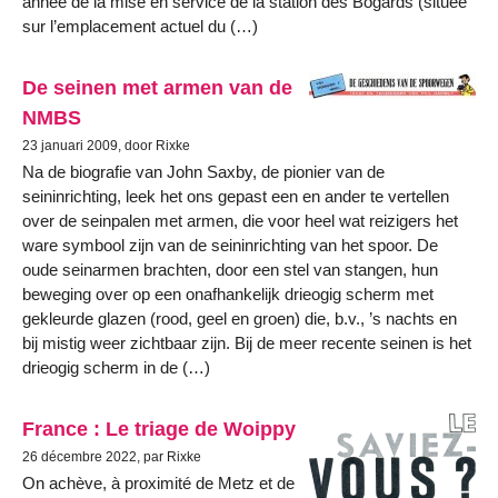
année de la mise en service de la station des Bogards (située
sur l’emplacement actuel du (…)
De seinen met armen van de
NMBS
23 januari 2009, door Rixke
Na de biografie van John Saxby, de pionier van de
seininrichting, leek het ons gepast een en ander te vertellen
over de seinpalen met armen, die voor heel wat reizigers het
ware symbool zijn van de seininrichting van het spoor. De
oude seinarmen brachten, door een stel van stangen, hun
beweging over op een onafhankelijk drieogig scherm met
gekleurde glazen (rood, geel en groen) die, b.v., ’s nachts en
bij mistig weer zichtbaar zijn. Bij de meer recente seinen is het
drieogig scherm in de (…)
France : Le triage de Woippy
26 décembre 2022, par Rixke
On achève, à proximité de Metz et de