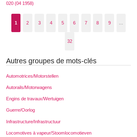
020 (04 1958)
1
2
3
4
5
6
7
8
9
…
32
Autres groupes de mots-clés
Automotrices/Motorstellen
Autorails/Motorwagens
Engins de travaux/Wertuigen
Guerre/Oorlog
Infrastructure/Infrastructuur
Locomotives à vapeur/Stoomlocomotieven