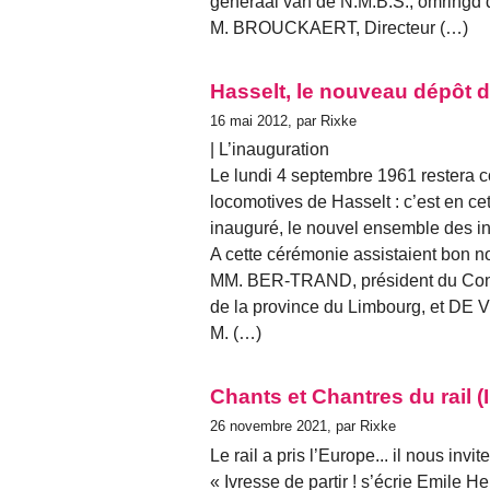
generaal van de N.M.B.S., omringd 
M. BROUCKAERT, Directeur (…)
Hasselt, le nouveau dépôt 
16 mai 2012, par Rixke
| L’inauguration
Le lundi 4 septembre 1961 restera 
locomotives de Hasselt : c’est en ce
inauguré, le nouvel ensemble des ins
A cette cérémonie assistaient bon no
MM. BER-TRAND, président du Conse
de la province du Limbourg, et DE V
M. (…)
Chants et Chantres du rail (II
26 novembre 2021, par Rixke
Le rail a pris l’Europe... il nous invi
« Ivresse de partir ! s’écrie Emile H