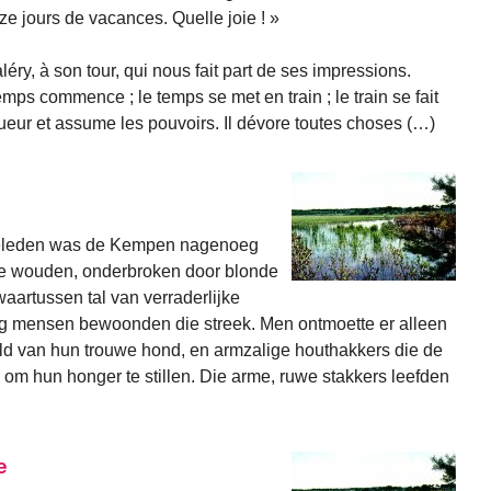
ze jours de vacances. Quelle joie ! »
Valéry, à son tour, qui nous fait part de ses impressions.
mps commence ; le temps se met en train ; le train se fait
ueur et assume les pouvoirs. Il dévore toutes choses (…)
 geleden was de Kempen nagenoeg
te wouden, onderbroken door blonde
aartussen tal van verraderlijke
g mensen bewoonden die streek. Men ontmoette er alleen
ld van hun trouwe hond, en armzalige houthakkers die de
om hun honger te stillen. Die arme, ruwe stakkers leefden
e