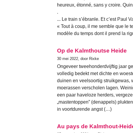
heureux, étonné, sans y croire. Quin
.
... Le train s’ébranle. Et c’est Paul 
« Tout à coup, il me semble que le te
modèle du temps dont il prend la rig
Op de Kalmthoutse Heide
30 mei 2022, door Rixke
Ongeveer tweehonderdvijftig jaar
volledig bedekt met dichte en woes
duinen en veelsoortig struikgewas, w
moerassen verscholen lagen. Weini
een paar haveloze herders, vergeze
„mastentoppen” (denappels) plukten 
in voortdurende angst (…)
Au pays de Kalmthout-Heid