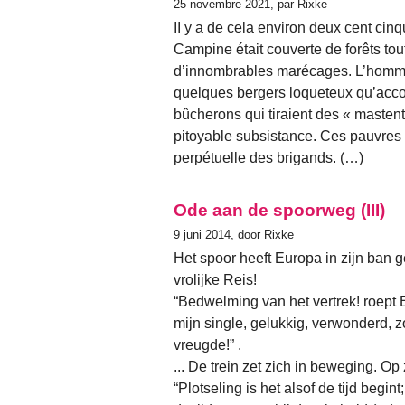
25 novembre 2021, par Rixke
II y a de cela environ deux cent cinq
Campine était couverte de forêts to
d’innombrables marécages. L’homme 
quelques bergers loqueteux qu’accom
bûcherons qui tiraient des « mastento
pitoyable subsistance. Ces pauvres h
perpétuelle des brigands. (…)
Ode aan de spoorweg (III)
9 juni 2014, door Rixke
Het spoor heeft Europa in zijn ban ge
vrolijke Reis!
“Bedwelming van het vertrek! roept Emi
mijn single, gelukkig, verwonderd, 
vreugde!” .
... De trein zet zich in beweging. Op
“Plotseling is het alsof de tijd begin