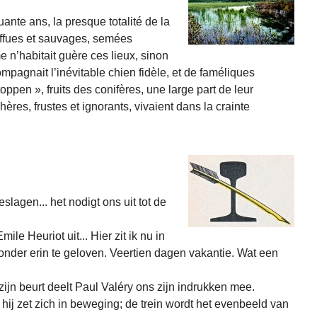
uante ans, la presque totalité de la
uffues et sauvages, semées
n’habitait guère ces lieux, sinon
pagnait l’inévitable chien fidèle, et de faméliques
ppen », fruits des conifères, une large part de leur
ères, frustes et ignorants, vivaient dans la crainte
slagen... het nodigt ons uit tot de
le Heuriot uit... Hier zit ik nu in
zonder erin te geloven. Veertien dagen vakantie. Wat een
 zijn beurt deelt Paul Valéry ons zijn indrukken mee.
t; hij zet zich in beweging; de trein wordt het evenbeeld van