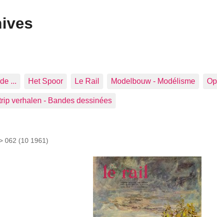
hives
de ...
Het Spoor
Le Rail
Modelbouw - Modélisme
Op 
trip verhalen - Bandes dessinées
 >
062 (10 1961)