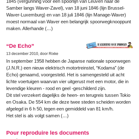
1845 (vergunning voor een spoorlijn van Leuven naar de
Samber langs Waver-Zavel), van 18 juni 1846 (lijn Brussel-
Waver-Luxemburg) en van 18 juli 1846 (lijn Manage-Waver)
moest normaal van Waver een belangrijk spoorwegknooppunt
maken. Allerhande (…)
“De Echo”
13 december 2010, door Rixke
In september 1958 hebben de Japanse nationale spoorwegen
(J.N.R.) een nieuw elektrisch motortreinstel, “Kodama” (de
Echo) genaamd, voorgesteld. Het is samengesteld uit acht
lichte voertuigen waarvan vier uitgerust met een motor, die in
levendige kleuren - rood en geel -geschilderd zijn.
Dit stel verzekert dagelijks de heen- en terugreis tussen Tokio
en Osaka. De 554 km die deze twee steden scheiden worden
afgelegd in 6 h 50, tegen een gemiddeld van 81 km/h.
Het stel is als volgt samen (…)
Pour reproduire les documents