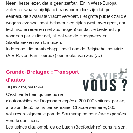
Neen, beste lezer, dat is geen zetfout. En in West-Europa
zullen ze waarschijnlijk het transportmiddel zijn dat, per
eenheid, de zwaarste vracht vervoert. Het grote publiek zal die
wagons evenwel nooit beladen zien rijden (wat, overigens, om
technische redenen niet zou mogen) omdat ze bestemd zijn
voor een particulier net, nl. dat van de Hoogovens en
Staalfabrieken van IJmuiden.
Inderdaad, die maatschappij heeft aan de Belgische industrie
(A.B.R. van Familleureux) een reeks van zes (…)
Grande-Bretagne : Transport
d’autos
18 juin 2024, par Rixke
C’est par le train qu’une usine
d’automobiles de Dagenham expédie 200.000 voitures par an,
à raison de 50 trains par semaine. Chaque semaine, 500
voitures rejoignent le port de Southampton pour être exportées
vers le continent.
Les usines d’automobiles de Luton (Bedfordshire) construisent