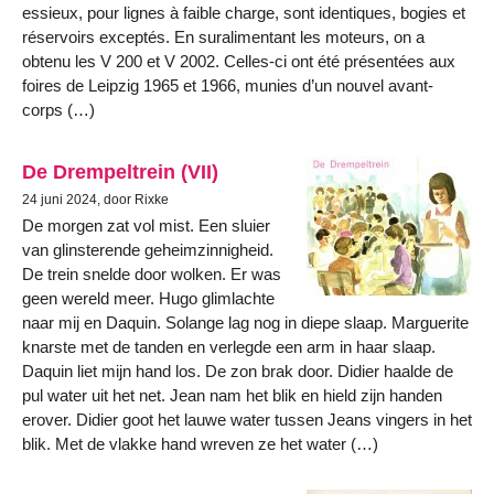
essieux, pour lignes à faible charge, sont identiques, bogies et
réservoirs exceptés. En suralimentant les moteurs, on a
obtenu les V 200 et V 2002. Celles-ci ont été présentées aux
foires de Leipzig 1965 et 1966, munies d’un nouvel avant-
corps (…)
De Drempeltrein (VII)
24 juni 2024, door Rixke
De morgen zat vol mist. Een sluier
van glinsterende geheimzinnigheid.
De trein snelde door wolken. Er was
geen wereld meer. Hugo glimlachte
naar mij en Daquin. Solange lag nog in diepe slaap. Marguerite
knarste met de tanden en verlegde een arm in haar slaap.
Daquin liet mijn hand los. De zon brak door. Didier haalde de
pul water uit het net. Jean nam het blik en hield zijn handen
erover. Didier goot het lauwe water tussen Jeans vingers in het
blik. Met de vlakke hand wreven ze het water (…)