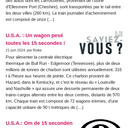
des autos dont les carrosseries, provenant de l’usine
d’Ellesmere Port (Cheshire), sont transportées par le rail entre
les deux villes (260 km). Le train journalier d’acheminement
est composé de onze (…)
U.S.A. : Un wagon pesé
toutes les 15 secondes !
21 juin 2024, par Rixke
Pour alimenter la centrale électrique
thermique de Bull Run - Edgemoor (Tennessee), plus de deux
millions de tonnes de charbon sont utilisées annuellement. 316
t à l’heure aux heures de pointe. Ce charbon provient de
Hazard, dans le Kentucky, et c’est le réseau du « Louisville
and Nashville » qui assure une desserte permanente de deux
trains-cargos alternés entre les deux centres, distants de 970
km. Chaque train est composé de 72 wagons-trémies, d’une
capacité unitaire de 90 t métriques de (…)
U.S.A.: Om de 15 seconden