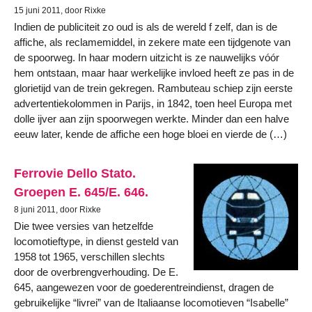
15 juni 2011, door Rixke
Indien de publiciteit zo oud is als de wereld f zelf, dan is de
affiche, als reclamemiddel, in zekere mate een tijdgenote van
de spoorweg. In haar modern uitzicht is ze nauwelijks vóór
hem ontstaan, maar haar werkelijke invloed heeft ze pas in de
glorietijd van de trein gekregen. Rambuteau schiep zijn eerste
advertentiekolommen in Parijs, in 1842, toen heel Europa met
dolle ijver aan zijn spoorwegen werkte. Minder dan een halve
eeuw later, kende de affiche een hoge bloei en vierde de (…)
Ferrovie Dello Stato.
Groepen E. 645/E. 646.
8 juni 2011, door Rixke
Die twee versies van hetzelfde
locomotieftype, in dienst gesteld van
1958 tot 1965, verschillen slechts
door de overbrengverhouding. De E.
645, aangewezen voor de goederentreindienst, dragen de
gebruikelijke “livrei” van de Italiaanse locomotieven “Isabelle”