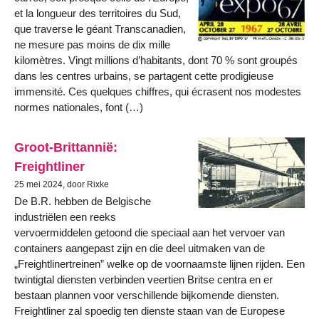
et la longueur des territoires du Sud,
que traverse le géant Transcanadien,
ne mesure pas moins de dix mille
kilomètres. Vingt millions d’habitants, dont 70 % sont groupés
dans les centres urbains, se partagent cette prodigieuse
immensité. Ces quelques chiffres, qui écrasent nos modestes
normes nationales, font (…)
Groot-Brittannië:
Freightliner
25 mei 2024, door Rixke
De B.R. hebben de Belgische
industriëlen een reeks
vervoermiddelen getoond die speciaal aan het vervoer van
containers aangepast zijn en die deel uitmaken van de
„Freightlinertreinen” welke op de voornaamste lijnen rijden. Een
twintigtal diensten verbinden veertien Britse centra en er
bestaan plannen voor verschillende bijkomende diensten.
Freightliner zal spoedig ten dienste staan van de Europese