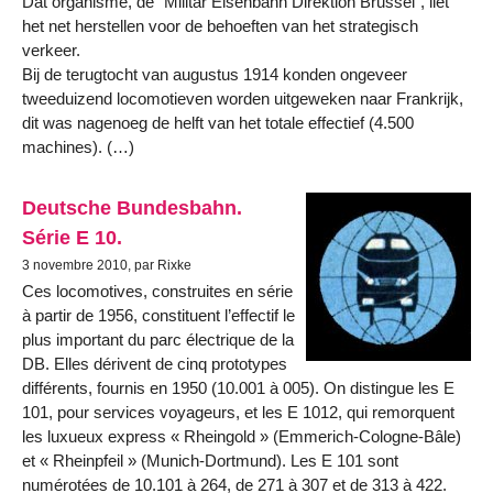
Dat organisme, de “Militar Eisenbahn Direktion Brussel”, liet
het net herstellen voor de behoeften van het strategisch
verkeer.
Bij de terugtocht van augustus 1914 konden ongeveer
tweeduizend locomotieven worden uitgeweken naar Frankrijk,
dit was nagenoeg de helft van het totale effectief (4.500
machines). (…)
Deutsche Bundesbahn.
Série E 10.
3 novembre 2010, par Rixke
Ces locomotives, construites en série
à partir de 1956, constituent l’effectif le
plus important du parc électrique de la
DB. Elles dérivent de cinq prototypes
différents, fournis en 1950 (10.001 à 005). On distingue les E
101, pour services voyageurs, et les E 1012, qui remorquent
les luxueux express « Rheingold » (Emmerich-Cologne-Bâle)
et « Rheinpfeil » (Munich-Dortmund). Les E 101 sont
numérotées de 10.101 à 264, de 271 à 307 et de 313 à 422.