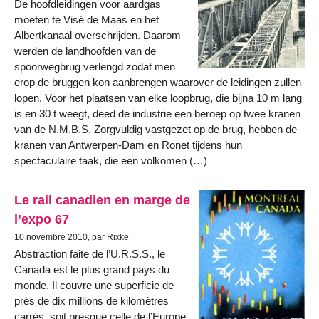
De hoofdleidingen voor aardgas
moeten te Visé de Maas en het
Albertkanaal overschrijden. Daarom
werden de landhoofden van de
spoorwegbrug verlengd zodat men
erop de bruggen kon aanbrengen waarover de leidingen zullen
lopen. Voor het plaatsen van elke loopbrug, die bijna 10 m lang
is en 30 t weegt, deed de industrie een beroep op twee kranen
van de N.M.B.S. Zorgvuldig vastgezet op de brug, hebben de
kranen van Antwerpen-Dam en Ronet tijdens hun
spectaculaire taak, die een volkomen (…)
Le rail canadien en marge de
l’expo 67
10 novembre 2010, par Rixke
Abstraction faite de l’U.R.S.S., le
Canada est le plus grand pays du
monde. Il couvre une superficie de
près de dix millions de kilomètres
carrés, soit presque celle de l’Europe,