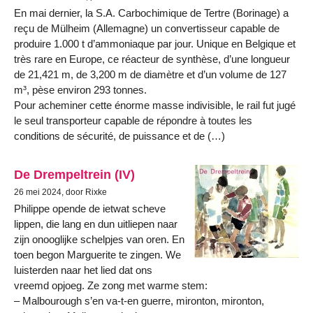
En mai dernier, la S.A. Carbochimique de Tertre (Borinage) a
reçu de Mülheim (Allemagne) un convertisseur capable de
produire 1.000 t d’ammoniaque par jour. Unique en Belgique et
très rare en Europe, ce réacteur de synthèse, d’une longueur
de 21,421 m, de 3,200 m de diamètre et d’un volume de 127
m³, pèse environ 293 tonnes.
Pour acheminer cette énorme masse indivisible, le rail fut jugé
le seul transporteur capable de répondre à toutes les
conditions de sécurité, de puissance et de (…)
De Drempeltrein (IV)
26 mei 2024, door Rixke
Philippe opende de ietwat scheve
lippen, die lang en dun uitliepen naar
zijn onooglijke schelpjes van oren. En
toen begon Marguerite te zingen. We
luisterden naar het lied dat ons
vreemd opjoeg. Ze zong met warme stem:
– Malbourough s’en va-t-en guerre, mironton, mironton,