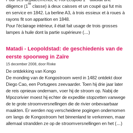
re
diligence (1
classe) à deux caisses et un coupé qui fut mis
en service en 1842. La berline A3, à trois essieux et à roues à
rayons fit son apparition en 1848.
Pour l’éclairage intérieur, il était fait usage de trois grosses
lampes à huile dont la partie supérieure (…)
Matadi - Leopoldstad: de geschiedenis van de
eerste spoorweg in Zaïre
15 december 2008, door Rixke
De ontdekking van Kongo
De monding van de Kongostroom werd in 1482 ontdekt door
Diego Cao, een Portugees zeevaarder. Toen hij drie jaar later
de reis opnieuw ondernam, voer hij de stroom op. Nabij de
Mpozorivier moest hij echter de expeditie stopzetten vanwege
de te grote stroomversnellingen die de rivier onbevaarbaar
maakten. Er werden nog verscheidene pogingen ondernomen
om langs de Kongostroom het binnenland te verkennen, maar
allemaal strandden ze op de stroomversnellingen en het (…)