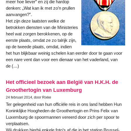
meer hoe liever” en zij die hardop
denken: „Wat kan ik met zo’n prullen
aanvangen?”.
Het zijn deze laatsten welke de
betrokken diensten van de Ministeries
heel wat zorgen berokkenen, op de
eerste plaats, omdat ze zo talrijk zijn,
op de tweede plaats, omdat, indien
het hun blijkbaar weinig schelen kan eerder door te gaan voor
een nare vent dan voor een dienaar van het vaderland, van
de (…)
Het officieel bezoek aan België van H.K.H. de
Groothertogin van Luxemburg
24 februari 2014, door Rixke
Ter gelegenheid van hun officiële reis in ons land hebben Hun
Koninklijke Hoogheden de Groothertogin en Prins Felix van
Luxemburg de spoormannen vereerd door zich per spoor te
verplaatsen.
Wij drukken hierbij enkele foto’s af die in het station Brussel-