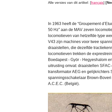
Alle versies van dit artikel:
[
français
]
[Ne
In 1963 heeft de “Groupement d’Etud
50 Hz” aan de MAV zeven locomotiev
locomotieven van hetzelfde type we
V43 zijn machines voor twee spannin
draaistellen, die dezelfde tractie
locomotieven trekken de exprestrein
Boedapest - Györ - Hegyeshalom en
uitrusting omvat: draaistellen SFA
transformator AEG en gelijkrichter
spanningsschakelaar Brown-Boveri (
A.C.E.C. (België).