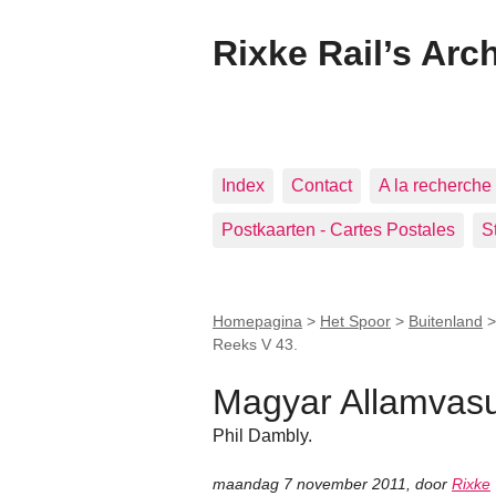
Rixke Rail’s Arc
Index
Contact
A la recherche 
Postkaarten - Cartes Postales
S
Homepagina
>
Het Spoor
>
Buitenland
Reeks V 43.
Magyar Allamvasu
Phil Dambly.
maandag 7 november 2011
,
door
Rixke