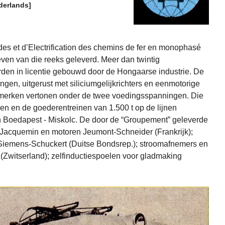
derlands]
es et d’Electrification des chemins de fer en monophasé
en van die reeks geleverd. Meer dan twintig
rden in licentie gebouwd door de Hongaarse industrie. De
gen, uitgerust met siliciumgelijkrichters en eenmotorige
kenmerken vertonen onder de twee voedingsspanningen. Die
en en de goederentreinen van 1.500 t op de lijnen
 Boedapest - Miskolc. De door de “Groupement” geleverde
C-Jacquemin en motoren Jeumont-Schneider (Frankrijk);
s Siemens-Schuckert (Duitse Bondsrep.); stroomafnemers en
Zwitserland); zelfinductiespoelen voor gladmaking