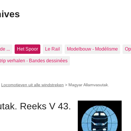
hives
de ...
Het Spoor
Le Rail
Modelbouw - Modélisme
Op 
trip verhalen - Bandes dessinées
>
Locomotieven uit alle windstreken
>
Magyar Allamvasutak.
tak. Reeks V 43.