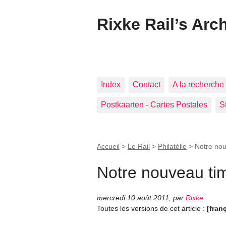
Rixke Rail’s Arc
Index
Contact
A la recherche 
Postkaarten - Cartes Postales
S
Accueil
>
Le Rail
>
Philatélie
>
Notre no
Notre nouveau ti
mercredi 10 août 2011
,
par
Rixke
Toutes les versions de cet article :
[fran