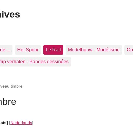
hives
de ...
Het Spoor
Le Rail
Modelbouw - Modélisme
Op 
trip verhalen - Bandes dessinées
uveau timbre
mbre
çais]
[
Nederlands
]