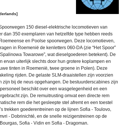
derlands]
Spoorwegen 150 diesel-elektrische locomotieven van
 dan 350 exemplaren van hetzelfde type hebben reeds
 Roemeense en Poolse spoorwegen. Deze locomotieven,
dragen in Roemenië de kenletters 060-DA (zie “Het Spoor”
 “Spalinowa Towarowe”, wat dieselgoederen betekent). De
 ervan uiterlijk slechts door hun grotere koplampen en
auwe tinten in Roemenië, twee groene in Polen). Deze
keling rijden. De gelaste SLM-draaistellen zijn voorzien
en zijn bij de neus opgehangen. De bestuurderscabines zijn
et personeel beschikt over een wasgelegenheid en een
gebracht zijn. De remuitrusting omvat een directe rem
atische rem die het gesleepte stel afremt en een toestel
s trekken goederentreinen op de lijnen Sofia - Toulovo,
ri - Dobrinichté, en de snelle reizigerstreinen op de
- Bourgas, Sofia - Vidin en Sofia - Dragoman.