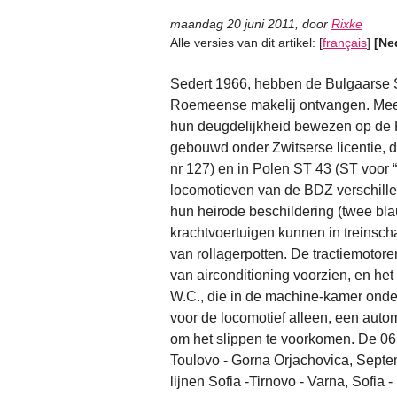
maandag 20 juni 2011
,
door
Rixke
Alle versies van dit artikel:
[
français
]
[Ne
Sedert 1966, hebben de Bulgaarse 
Roemeense makelij ontvangen. Meer
hun deugdelijkheid bewezen op de
gebouwd onder Zwitserse licentie, 
nr 127) en in Polen ST 43 (ST voor
locomotieven van de BDZ verschillen
hun heirode beschildering (twee bl
krachtvoertuigen kunnen in treinscha
van rollagerpotten. De tractiemotor
van airconditioning voorzien, en h
W.C., die in de machine-kamer onder
voor de locomotief alleen, een autom
om het slippen te voorkomen. De 06’
Toulovo - Gorna Orjachovica, Septemv
lijnen Sofia -Tirnovo - Varna, Sofia 