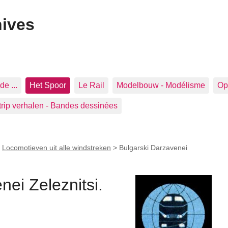
hives
de ...
Het Spoor
Le Rail
Modelbouw - Modélisme
Op 
trip verhalen - Bandes dessinées
>
Locomotieven uit alle windstreken
>
Bulgarski Darzavenei
nei Zeleznitsi.