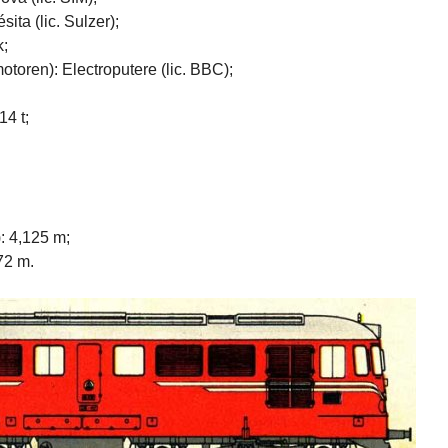
ita (lic. Sulzer);
k;
otoren): Electroputere (lic. BBC);
14 t;
: 4,125 m;
272 m.