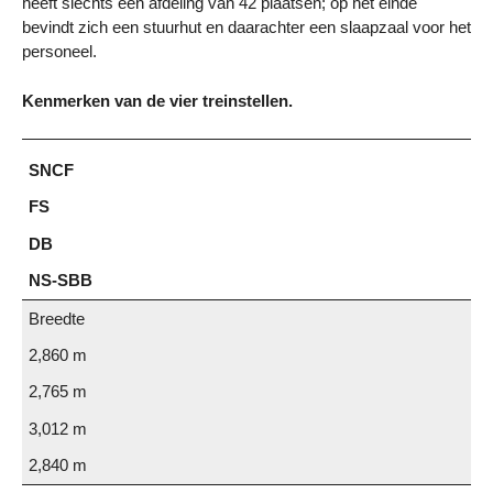
heeft slechts één afdeling van 42 plaatsen; op het einde
bevindt zich een stuurhut en daarachter een slaapzaal voor het
personeel.
Kenmerken van de vier treinstellen.
SNCF
FS
DB
NS-SBB
Breedte
2,860 m
2,765 m
3,012 m
2,840 m