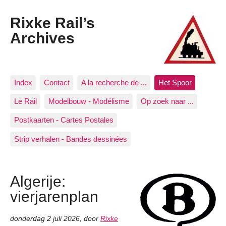
Rixke Rail’s
Archives
Index
Contact
A la recherche de ...
Het Spoor
Le Rail
Modelbouw - Modélisme
Op zoek naar ...
Postkaarten - Cartes Postales
Strip verhalen - Bandes dessinées
Algerije:
vierjarenplan
donderdag 2 juli 2026
,
door
Rixke