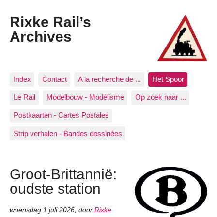
Rixke Rail’s
Archives
Index
Contact
A la recherche de ...
Het Spoor
Le Rail
Modelbouw - Modélisme
Op zoek naar ...
Postkaarten - Cartes Postales
Strip verhalen - Bandes dessinées
Groot-Brittannië:
oudste station
woensdag 1 juli 2026
,
door
Rixke