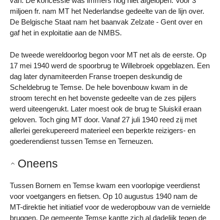
van. De koncessie was immers nog niet afgelopen. Voor 3
miljoen fr. nam MT het Nederlandse gedeelte van de lijn over.
De Belgische Staat nam het baanvak Zelzate - Gent over en
gaf het in exploitatie aan de NMBS.
De tweede wereldoorlog begon voor MT net als de eerste. Op
17 mei 1940 werd de spoorbrug te Willebroek opgeblazen. Een
dag later dynamiteerden Franse troepen deskundig de
Scheldebrug te Temse. De hele bovenbouw kwam in de
stroom terecht en het bovenste gedeelte van de zes pijlers
werd uiteengerukt. Later moest ook de brug te Sluiskil eraan
geloven. Toch ging MT door. Vanaf 27 juli 1940 reed zij met
allerlei gerekupereerd materieel een beperkte reizigers- en
goederendienst tussen Temse en Terneuzen.
Oneens
Tussen Bornem en Temse kwam een voorlopige veerdienst
voor voetgangers en fietsen. Op 10 augustus 1940 nam de
MT-direktie het initiatief voor de wederopbouw van de vernielde
bruggen. De gemeente Temse kantte zich al dadelijk tegen de