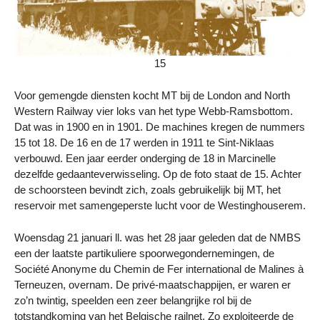
15
Voor gemengde diensten kocht MT bij de London and North
Western Railway vier loks van het type Webb-Ramsbottom.
Dat was in 1900 en in 1901. De machines kregen de nummers
15 tot 18. De 16 en de 17 werden in 1911 te Sint-Niklaas
verbouwd. Een jaar eerder onderging de 18 in Marcinelle
dezelfde gedaanteverwisseling. Op de foto staat de 15. Achter
de schoorsteen bevindt zich, zoals gebruikelijk bij MT, het
reservoir met samengeperste lucht voor de Westinghouserem.
Woensdag 21 januari ll. was het 28 jaar geleden dat de NMBS
een der laatste partikuliere spoorwegondernemingen, de
Société Anonyme du Chemin de Fer international de Malines à
Terneuzen, overnam. De privé-maatschappijen, er waren er
zo’n twintig, speelden een zeer belangrijke rol bij de
totstandkoming van het Belgische railnet. Zo exploiteerde de