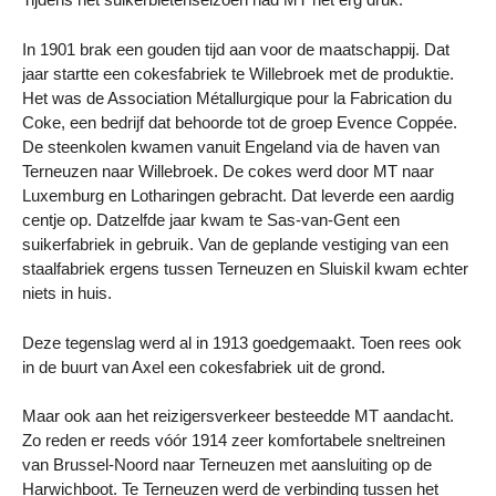
In 1901 brak een gouden tijd aan voor de maatschappij. Dat
jaar startte een cokesfabriek te Willebroek met de produktie.
Het was de Association Métallurgique pour la Fabrication du
Coke, een bedrijf dat behoorde tot de groep Evence Coppée.
De steenkolen kwamen vanuit Engeland via de haven van
Terneuzen naar Willebroek. De cokes werd door MT naar
Luxemburg en Lotharingen gebracht. Dat leverde een aardig
centje op. Datzelfde jaar kwam te Sas-van-Gent een
suikerfabriek in gebruik. Van de geplande vestiging van een
staalfabriek ergens tussen Terneuzen en Sluiskil kwam echter
niets in huis.
Deze tegenslag werd al in 1913 goedgemaakt. Toen rees ook
in de buurt van Axel een cokesfabriek uit de grond.
Maar ook aan het reizigersverkeer besteedde MT aandacht.
Zo reden er reeds vóór 1914 zeer komfortabele sneltreinen
van Brussel-Noord naar Terneuzen met aansluiting op de
Harwichboot. Te Terneuzen werd de verbinding tussen het