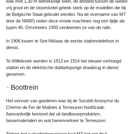
was met 1,30 m betrekkelijk klein, de afstand tussen de wielen
vrij groot en de stoomketel geleek sterk op de modellen die bij
de Belgische Staat gebruikt werden. Na de overname van MT
door de NMBS reden deze mooie machines nog een tijdje als
typen 46. Omstreeks 1950 verdwenen ze van de rails.
In 1906 kwam te Sint-Niklaas de eerste stationstelefoon in
dienst.
Te Willebroek werden in 1913 en 1914 het nieuwe verhoogd
station en de elektrische dubbelsporige draaibrug in dienst
genomen.
Boottrein
Het vervoer van goederen was bij de Société Anonyme du
Chemin de Fer de Malines à Terneuzen hoofdzaak.
Aanvankelijk bestond dat uit landbouwprodukten,
bouwmaterialen en wat havenverkeer te Terneuzen.
Tijdens het suikerbietenseizoen had MT het erg druk.