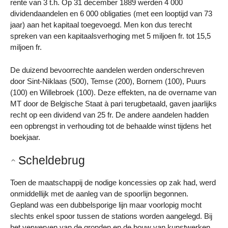
rente van 3 t.h. Op 31 december 1889 werden 4 000
dividendaandelen en 6 000 obligaties (met een looptijd van 73
jaar) aan het kapitaal toegevoegd. Men kon dus terecht
spreken van een kapitaalsverhoging met 5 miljoen fr. tot 15,5
miljoen fr.
De duizend bevoorrechte aandelen werden onderschreven
door Sint-Niklaas (500), Temse (200), Bornem (100), Puurs
(100) en Willebroek (100). Deze effekten, na de overname van
MT door de Belgische Staat à pari terugbetaald, gaven jaarlijks
recht op een dividend van 25 fr. De andere aandelen hadden
een opbrengst in verhouding tot de behaalde winst tijdens het
boekjaar.
Scheldebrug
Toen de maatschappij de nodige koncessies op zak had, werd
onmiddellijk met de aanleg van de spoorlijn begonnen.
Gepland was een dubbelsporige lijn maar voorlopig mocht
slechts enkel spoor tussen de stations worden aangelegd. Bij
het verwerven van de gronden en de bouw van kunstwerken