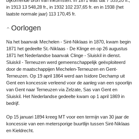
bijkomende bron van inkomsten. In 1871 was dat 7 559,20 fr.,
in 1913 13 548,28 fr., in 1932 102 237,65 fr. en in 1938 (het
laatste normale jaar) 113 170,45 fr.
Oorlogen
Na het baanvak Mechelen - Sint-Niklaas in 1870, kwam begin
1871 het gedeelte St.-Niklaas - De Klinge en op 26 augustus
1871 het Nederlandse baanvak Clinge - Sluiskil in dienst.
Sluiskil - Terneuzen werd gemeenschappelijk geëxploiteerd
door de maatschappijen Mechelen-Terneuzen en Gent-
Terneuzen. Op 19 april 1864 werd aan Isidore Dechamp uit
Gent een koncessie verleend voor de aanleg van een spoorlijn
van Gent naar Terneuzen via Zelzate, Sas van Gent en
Sluiskil. Het Nederlandse gedeelte kwam op 1 april 1869 in
bedrijf.
Op 15 januari 1894 kreeg MT voor een termijn van 30 jaar de
koncessie van een metersporige buurtlijn tussen Sint-Niklaas
en Kieldrecht.