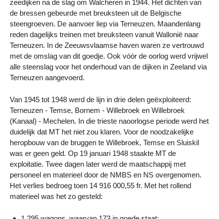
zeedijken na de slag om Walcheren in 1944. Het dichten van
de bressen gebeurde met breuksteen uit de Belgische
steengroeven. De aanvoer liep via Terneuzen. Maandenlang
reden dagelijks treinen met breuksteen vanuit Wallonië naar
Terneuzen. In de Zeeuwsvlaamse haven waren ze vertrouwd
met de omslag van dit goedje. Ook vóór de oorlog werd vrijwel
alle steenslag voor het onderhoud van de dijken in Zeeland via
Terneuzen aangevoerd.
Van 1945 tot 1948 werd de lijn in drie delen geëxploiteerd:
Terneuzen - Temse, Bornem - Willebroek en Willebroek
(Kanaal) - Mechelen. In die trieste naoorlogse periode werd het
duidelijk dat MT het niet zou klaren. Voor de noodzakelijke
heropbouw van de bruggen te Willebroek, Temse en Sluiskil
was er geen geld. Op 19 januari 1948 staakte MT de
exploitatie. Twee dagen later werd de maatschappij met
personeel en materieel door de NMBS en NS overgenomen.
Het verlies bedroeg toen 14 916 000,55 fr. Met het rollend
materieel was het zo gesteld:
1 295 wagons, waarvan 173 in goede staat;