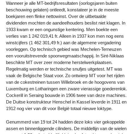
Wanneer je alle MT-bedrijfsresultaten (oorlogsjaren buiten
beschouwing gelaten) ontleedt, konstateer je in de meeste
boekjaren een flinke nettowinst. Over de uitbetaalde
dividenden mochten de aandeelhouders beslist niet klagen. In
1933 kwam er een ongunstige kentering. Men boekte een
verlies van 1 242 019,41 fr. Alleen in 1937 kon men nog eens
winstcijfers (1 462 301,49 fr.) aan de algemene vergadering
voorleggen. Op technisch gebied was Mechelen-Terneuzen
een vooruitstrevende spoorwegmaatschappij. In Sint-Niklaas
beschikte MT over zeer moderne herstelwerkplaatsen.
Regelmatig werden er technische snufjes uitgetest. MT was
vaak de Belgische Staat voor. Zo ontwierp MT voor het rijden
van de cokestreinen tussen Willebroek en de hoogovens van
Luxemburg en Lotharingen een zware vierassige goederenlok.
Cockerill in Seraing bouwde in 1906 twee van deze machines.
De Duitse konstrukteur Henschel in Kassel leverde in 1911 en
1912 nog vier van dit voor België totaal nieuwe loktype.
Genummerd van 19 tot 24 hadden deze loks vier gekoppelde
assen en binnenliggende cilinders. De middellijn van de wielen