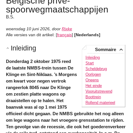
Belgische privé-
spoorwegmaatschappijen
B.S.
woensdag 10 juni 2026
,
door
Rixke
Alle versies van dit artikel:
[
français
]
[Nederlands]
Inleiding
Sommaire
Inleiding
Donderdag 2 oktober 1975 reed
Start
de laatste NMBS-trein tussen De
Scheldebrug
Klinge en Sint-Niklaas. ’s Morgens
Oorlogen
Oneens
om kwart voor negen vertrok
Het einde
rangeerlok 8045 naar De Klinge
Vooruitstrevend
om zestien platte wagons op
Boottrein
draaistellen op te halen. Het
Rollend materieel
baanvak was al op 1 mei 1975
officieel dicht gegaan. De NMBS gebruikte het nog alleen
om lege wagons naar het vroegere grensstation te rijden.
Ten gevolge van de recessie, die ook het goederenverkeer