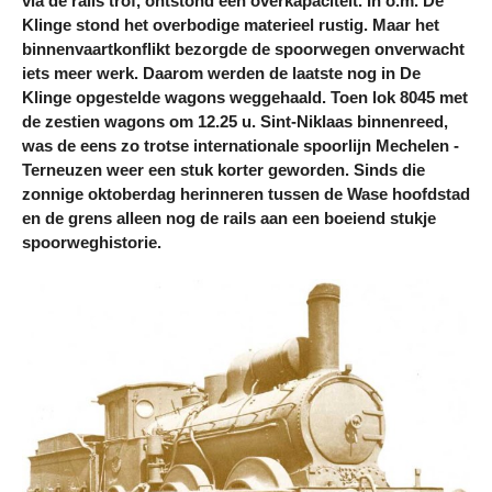
via de rails trof, ontstond een overkapaciteit. In o.m. De
Klinge stond het overbodige materieel rustig. Maar het
binnenvaartkonflikt bezorgde de spoorwegen onverwacht
iets meer werk. Daarom werden de laatste nog in De
Klinge opgestelde wagons weggehaald. Toen lok 8045 met
de zestien wagons om 12.25 u. Sint-Niklaas binnenreed,
was de eens zo trotse internationale spoorlijn Mechelen -
Terneuzen weer een stuk korter geworden. Sinds die
zonnige oktoberdag herinneren tussen de Wase hoofdstad
en de grens alleen nog de rails aan een boeiend stukje
spoorweghistorie.