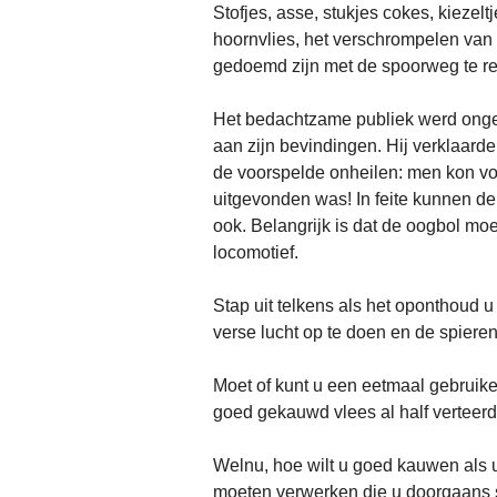
Stofjes, asse, stukjes cokes, kiezel
hoornvlies, het verschrompelen van 
gedoemd zijn met de spoorweg te re
Het bedachtzame publiek werd onger
aan zijn bevindingen. Hij verklaard
de voorspelde onheilen: men kon vol
uitgevonden was! In feite kunnen d
ook. Belangrijk is dat de oogbol mo
locomotief.
Stap uit telkens als het oponthoud 
verse lucht op te doen en de spiere
Moet of kunt u een eetmaal gebruiken
goed gekauwd vlees al half verteerd 
Welnu, hoe wilt u goed kauwen als 
moeten verwerken die u doorgaans s