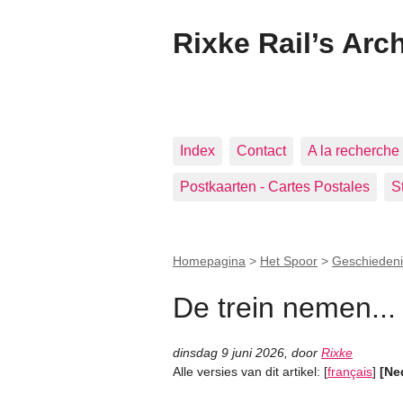
Rixke Rail’s Arc
Index
Contact
A la recherche 
Postkaarten - Cartes Postales
S
Homepagina
>
Het Spoor
>
Geschiedeni
De trein nemen...
dinsdag 9 juni 2026
,
door
Rixke
Alle versies van dit artikel:
[
français
]
[Ne