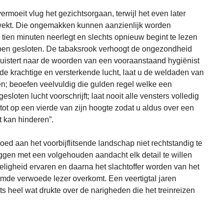
ermoeit vlug het gezichtsorgaan, terwijl het even later
rwekt. Die ongemakken kunnen aanzienlijk worden
tien minuten neerlegt en slechts opnieuw begint te lezen
ben gesloten. De tabaksrook verhoogt de ongezondheid
, luistert naar de woorden van een vooraanstaand hygiënist
t de krachtige en versterkende lucht, laat u de weldaden van
en; beoefen veelvuldig die gulden regel welke een
loten lucht voorschrijft; laat nooit alle vensters volledig
 tot op een vierde van zijn hoogte zodat u aldus over een
t kan hinderen”.
goed aan het voorbijflitsende landschap niet rechtstandig te
eggen met een volgehouden aandacht elk detail te willen
eligheid ervaren en daarna het slachtoffer worden van het
mde verwoede lezer overkomt. Een veertigtal jaren
 heel wat drukte over de narigheden die het treinreizen