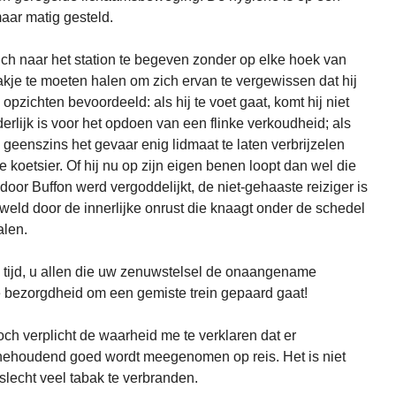
aar matig gesteld.
zich naar het station te begeven zonder op elke hoek van
tzakje te moeten halen om zich ervan te vergewissen dat hij
ei opzichten bevoordeeld: als hij te voet gaat, komt hij niet
rlijk is voor het opdoen van een flinke verkoudheid; als
ij geenszins het gevaar enig lidmaat te laten verbrijzelen
 koetsier. Of hij nu op zijn eigen benen loopt dan wel die
 door Buffon werd vergoddelijkt, de niet-gehaaste reiziger is
weld door de innerlijke onrust die knaagt onder de schedel
alen.
op tijd, u allen die uw zenuwstelsel de onaangename
 bezorgdheid om een gemiste trein gepaard gaat!
och verplicht de waarheid me te verklaren dat er
inehoudend goed wordt meegenomen op reis. Het is niet
slecht veel tabak te verbranden.