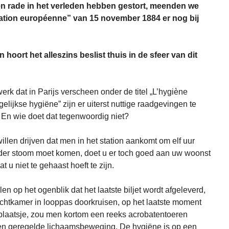
n rade in het verleden hebben gestort, meenden we
stration européenne” van 15 november 1884 er nog bij
 hoort het alleszins beslist thuis in de sfeer van dit
erk dat in Parijs verscheen onder de titel „L’hygiène
elijkse hygiëne” zijn er uiterst nuttige raadgevingen te
. En wie doet dat tegenwoordig niet?
illen drijven dat men in het station aankomt om elf uur
onder stoom moet komen, doet u er toch goed aan uw woonst
t u niet te gehaast hoeft te zijn.
len op het ogenblik dat het laatste biljet wordt afgeleverd,
chtkamer in looppas doorkruisen, op het laatste moment
 plaatsje, zou men kortom een reeks acrobatentoeren
n geregelde lichaamsbeweging. De hygiëne is op een