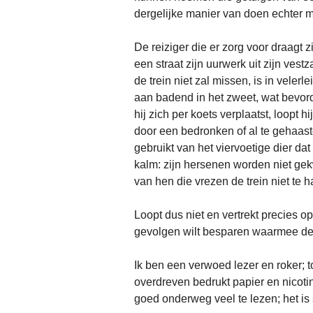
dergelijke manier van doen echter m
De reiziger die er zorg voor draagt 
een straat zijn uurwerk uit zijn ves
de trein niet zal missen, is in velerl
aan badend in het zweet, wat bevorde
hij zich per koets verplaatst, loopt h
door een bedronken of al te gehaaste
gebruikt van het viervoetige dier dat
kalm: zijn hersenen worden niet gek
van hen die vrezen de trein niet te h
Loopt dus niet en vertrekt precies 
gevolgen wilt besparen waarmee de
Ik ben een verwoed lezer en roker; t
overdreven bedrukt papier en nicot
goed onderweg veel te lezen; het is 