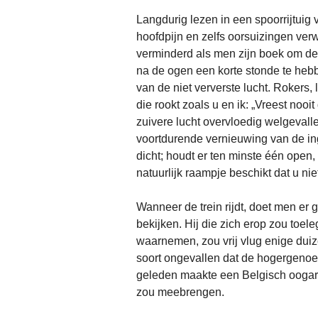
Langdurig lezen in een spoorrijtuig v
hoofdpijn en zelfs oorsuizingen ve
verminderd als men zijn boek om de 
na de ogen een korte stonde te heb
van de niet ververste lucht. Rokers
die rookt zoals u en ik: „Vreest nooi
zuivere lucht overvloedig welgevall
voortdurende vernieuwing van de inges
dicht; houdt er ten minste één open,
natuurlijk raampje beschikt dat u nie
Wanneer de trein rijdt, doet men er 
bekijken. Hij die zich erop zou toel
waarnemen, zou vrij vlug enige duiz
soort ongevallen dat de hogergenoe
geleden maakte een Belgisch oogarts
zou meebrengen.