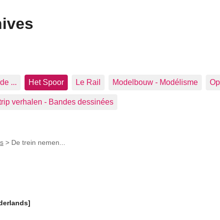
hives
de ...
Het Spoor
Le Rail
Modelbouw - Modélisme
Op 
trip verhalen - Bandes dessinées
s
>
De trein nemen...
derlands]