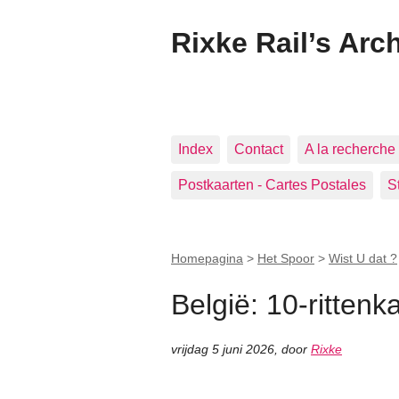
Rixke Rail’s Arc
Index
Contact
A la recherche 
Postkaarten - Cartes Postales
S
Homepagina
>
Het Spoor
>
Wist U dat ?
België: 10-rittenk
vrijdag 5 juni 2026
,
door
Rixke