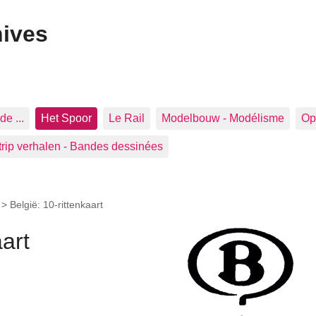
hives
de ...
Het Spoor
Le Rail
Modelbouw - Modélisme
Op 
trip verhalen - Bandes dessinées
>
België: 10-rittenkaart
aart