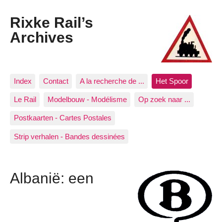
Rixke Rail’s
Archives
Index
Contact
A la recherche de ...
Het Spoor
Le Rail
Modelbouw - Modélisme
Op zoek naar ...
Postkaarten - Cartes Postales
Strip verhalen - Bandes dessinées
Albanië: een