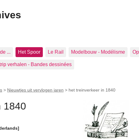
hives
de ...
Het Spoor
Le Rail
Modelbouw - Modélisme
Op 
trip verhalen - Bandes dessinées
s
>
Nieuwtjes uit vervlogen jaren
>
het treinverkeer in 1840
n 1840
derlands]