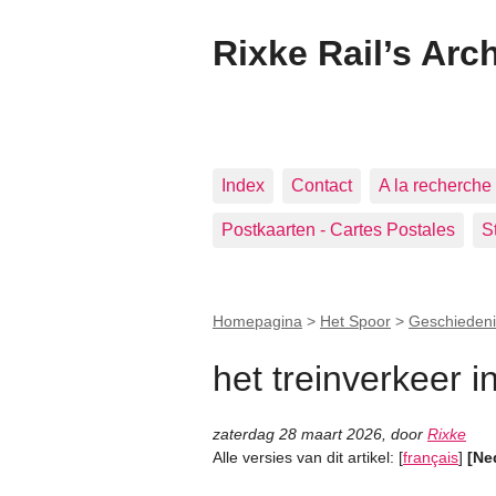
Rixke Rail’s Arc
Index
Contact
A la recherche 
Postkaarten - Cartes Postales
S
Homepagina
>
Het Spoor
>
Geschiedeni
het treinverkeer i
zaterdag 28 maart 2026
,
door
Rixke
Alle versies van dit artikel:
[
français
]
[Ne