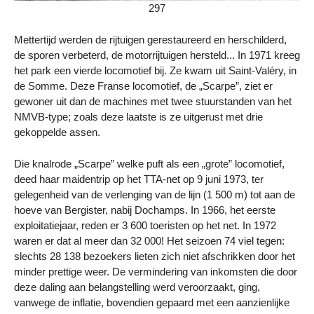
297
Mettertijd werden de rijtuigen gerestaureerd en herschilderd,
de sporen verbeterd, de motorrijtuigen hersteld... In 1971 kreeg
het park een vierde locomotief bij. Ze kwam uit Saint-Valéry, in
de Somme. Deze Franse locomotief, de „Scarpe”, ziet er
gewoner uit dan de machines met twee stuurstanden van het
NMVB-type; zoals deze laatste is ze uitgerust met drie
gekoppelde assen.
Die knalrode „Scarpe” welke puft als een „grote” locomotief,
deed haar maidentrip op het TTA-net op 9 juni 1973, ter
gelegenheid van de verlenging van de lijn (1 500 m) tot aan de
hoeve van Bergister, nabij Dochamps. In 1966, het eerste
exploitatiejaar, reden er 3 600 toeristen op het net. In 1972
waren er dat al meer dan 32 000! Het seizoen 74 viel tegen:
slechts 28 138 bezoekers lieten zich niet afschrikken door het
minder prettige weer. De vermindering van inkomsten die door
deze daling aan belangstelling werd veroorzaakt, ging,
vanwege de inflatie, bovendien gepaard met een aanzienlijke