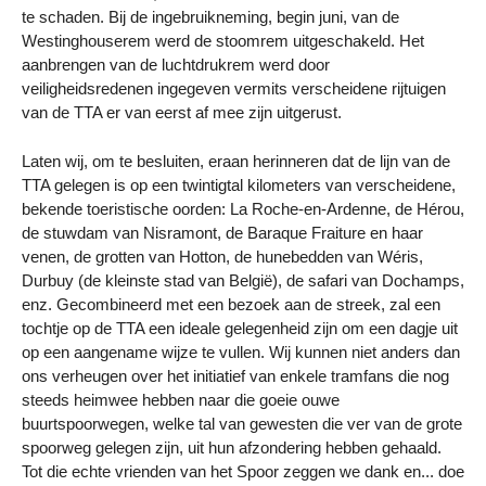
te schaden. Bij de ingebruikneming, begin juni, van de
Westinghouserem werd de stoomrem uitgeschakeld. Het
aanbrengen van de luchtdrukrem werd door
veiligheidsredenen ingegeven vermits verscheidene rijtuigen
van de TTA er van eerst af mee zijn uitgerust.
Laten wij, om te besluiten, eraan herinneren dat de lijn van de
TTA gelegen is op een twintigtal kilometers van verscheidene,
bekende toeristische oorden: La Roche-en-Ardenne, de Hérou,
de stuwdam van Nisramont, de Baraque Fraiture en haar
venen, de grotten van Hotton, de hunebedden van Wéris,
Durbuy (de kleinste stad van België), de safari van Dochamps,
enz. Gecombineerd met een bezoek aan de streek, zal een
tochtje op de TTA een ideale gelegenheid zijn om een dagje uit
op een aangename wijze te vullen. Wij kunnen niet anders dan
ons verheugen over het initiatief van enkele tramfans die nog
steeds heimwee hebben naar die goeie ouwe
buurtspoorwegen, welke tal van gewesten die ver van de grote
spoorweg gelegen zijn, uit hun afzondering hebben gehaald.
Tot die echte vrienden van het Spoor zeggen we dank en... doe