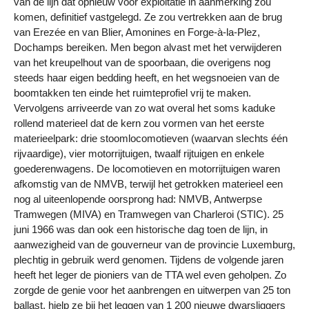
van de lijn dat opnieuw voor exploitatie in aanmerking zou
komen, definitief vastgelegd. Ze zou vertrekken aan de brug
van Erezée en van Blier, Amonines en Forge-à-la-Plez,
Dochamps bereiken. Men begon alvast met het verwijderen
van het kreupelhout van de spoorbaan, die overigens nog
steeds haar eigen bedding heeft, en het wegsnoeien van de
boomtakken ten einde het ruimteprofiel vrij te maken.
Vervolgens arriveerde van zo wat overal het soms kaduke
rollend materieel dat de kern zou vormen van het eerste
materieelpark: drie stoomlocomotieven (waarvan slechts één
rijvaardige), vier motorrijtuigen, twaalf rijtuigen en enkele
goederenwagens. De locomotieven en motorrijtuigen waren
afkomstig van de NMVB, terwijl het getrokken materieel een
nog al uiteenlopende oorsprong had: NMVB, Antwerpse
Tramwegen (MIVA) en Tramwegen van Charleroi (STIC). 25
juni 1966 was dan ook een historische dag toen de lijn, in
aanwezigheid van de gouverneur van de provincie Luxemburg,
plechtig in gebruik werd genomen. Tijdens de volgende jaren
heeft het leger de pioniers van de TTA wel even geholpen. Zo
zorgde de genie voor het aanbrengen en uitwerpen van 25 ton
ballast, hielp ze bij het leggen van 1 200 nieuwe dwarsliggers