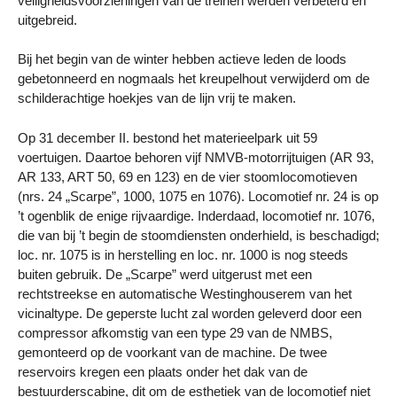
veiligheidsvoorzieningen van de treinen werden verbeterd en
uitgebreid.
Bij het begin van de winter hebben actieve leden de loods
gebetonneerd en nogmaals het kreupelhout verwijderd om de
schilderachtige hoekjes van de lijn vrij te maken.
Op 31 december II. bestond het materieelpark uit 59
voertuigen. Daartoe behoren vijf NMVB-motorrijtuigen (AR 93,
AR 133, ART 50, 69 en 123) en de vier stoomlocomotieven
(nrs. 24 „Scarpe”, 1000, 1075 en 1076). Locomotief nr. 24 is op
’t ogenblik de enige rijvaardige. Inderdaad, locomotief nr. 1076,
die van bij ’t begin de stoomdiensten onderhield, is beschadigd;
loc. nr. 1075 is in herstelling en loc. nr. 1000 is nog steeds
buiten gebruik. De „Scarpe” werd uitgerust met een
rechtstreekse en automatische Westinghouserem van het
vicinaltype. De geperste lucht zal worden geleverd door een
compressor afkomstig van een type 29 van de NMBS,
gemonteerd op de voorkant van de machine. De twee
reservoirs kregen een plaats onder het dak van de
bestuurderscabine, dit om de esthetiek van de locomotief niet