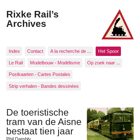
Rixke Rail’s
Archives
Index
Contact
A la recherche de ...
Het Spoor
Le Rail
Modelbouw - Modélisme
Op zoek naar ...
Postkaarten - Cartes Postales
Strip verhalen - Bandes dessinées
De toeristische
tram van de Aisne
bestaat tien jaar
Phil Dambly.