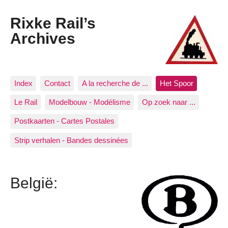
Rixke Rail’s
Archives
Index
Contact
A la recherche de ...
Het Spoor
Le Rail
Modelbouw - Modélisme
Op zoek naar ...
Postkaarten - Cartes Postales
Strip verhalen - Bandes dessinées
België: