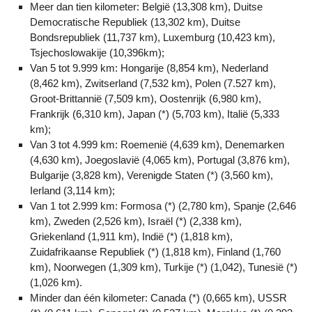
Meer dan tien kilometer: België (13,308 km), Duitse
Democratische Republiek (13,302 km), Duitse
Bondsrepubliek (11,737 km), Luxemburg (10,423 km),
Tsjechoslowakije (10,396km);
Van 5 tot 9.999 km: Hongarije (8,854 km), Nederland
(8,462 km), Zwitserland (7,532 km), Polen (7.527 km),
Groot-Brittannië (7,509 km), Oostenrijk (6,980 km),
Frankrijk (6,310 km), Japan (*) (5,703 km), Italië (5,333
km);
Van 3 tot 4.999 km: Roemenië (4,639 km), Denemarken
(4,630 km), Joegoslavië (4,065 km), Portugal (3,876 km),
Bulgarije (3,828 km), Verenigde Staten (*) (3,560 km),
Ierland (3,114 km);
Van 1 tot 2.999 km: Formosa (*) (2,780 km), Spanje (2,646
km), Zweden (2,526 km), Israël (*) (2,338 km),
Griekenland (1,911 km), Indië (*) (1,818 km),
Zuidafrikaanse Republiek (*) (1,818 km), Finland (1,760
km), Noorwegen (1,309 km), Turkije (*) (1,042), Tunesië (*)
(1,026 km).
Minder dan één kilometer: Canada (*) (0,665 km), USSR