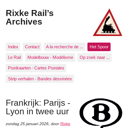
Rixke Rail’s
Archives
Index
Contact
A la recherche de ...
Het Spoor
Le Rail
Modelbouw - Modélisme
Op zoek naar ...
Postkaarten - Cartes Postales
Strip verhalen - Bandes dessinées
Frankrijk: Parijs -
Lyon in twee uur
zondag 25 januari 2026
,
door
Rixke