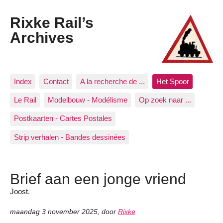
Rixke Rail’s
Archives
Index
Contact
A la recherche de ...
Het Spoor
Le Rail
Modelbouw - Modélisme
Op zoek naar ...
Postkaarten - Cartes Postales
Strip verhalen - Bandes dessinées
Brief aan een jonge vriend
Joost.
maandag 3 november 2025
,
door
Rixke