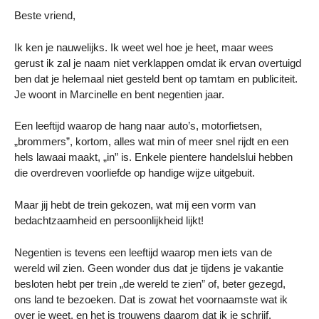
Beste vriend,
Ik ken je nauwelijks. Ik weet wel hoe je heet, maar wees
gerust ik zal je naam niet verklappen omdat ik ervan overtuigd
ben dat je helemaal niet gesteld bent op tamtam en publiciteit.
Je woont in Marcinelle en bent negentien jaar.
Een leeftijd waarop de hang naar auto’s, motorfietsen,
„brommers”, kortom, alles wat min of meer snel rijdt en een
hels lawaai maakt, „in” is. Enkele pientere handelslui hebben
die overdreven voorliefde op handige wijze uitgebuit.
Maar jij hebt de trein gekozen, wat mij een vorm van
bedachtzaamheid en persoonlijkheid lijkt!
Negentien is tevens een leeftijd waarop men iets van de
wereld wil zien. Geen wonder dus dat je tijdens je vakantie
besloten hebt per trein „de wereld te zien” of, beter gezegd,
ons land te bezoeken. Dat is zowat het voornaamste wat ik
over je weet, en het is trouwens daarom dat ik je schrijf.