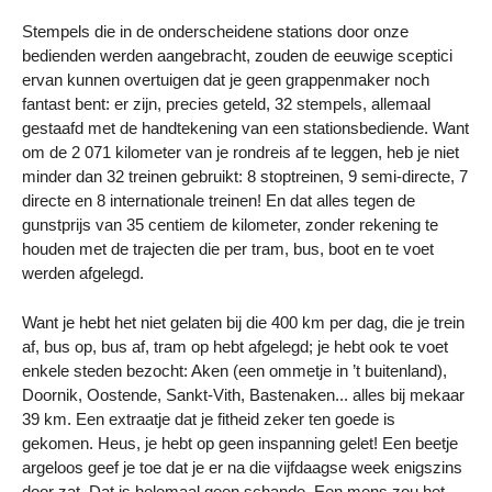
Stempels die in de onderscheidene stations door onze
bedienden werden aangebracht, zouden de eeuwige sceptici
ervan kunnen overtuigen dat je geen grappenmaker noch
fantast bent: er zijn, precies geteld, 32 stempels, allemaal
gestaafd met de handtekening van een stationsbediende. Want
om de 2 071 kilometer van je rondreis af te leggen, heb je niet
minder dan 32 treinen gebruikt: 8 stoptreinen, 9 semi-directe, 7
directe en 8 internationale treinen! En dat alles tegen de
gunstprijs van 35 centiem de kilometer, zonder rekening te
houden met de trajecten die per tram, bus, boot en te voet
werden afgelegd.
Want je hebt het niet gelaten bij die 400 km per dag, die je trein
af, bus op, bus af, tram op hebt afgelegd; je hebt ook te voet
enkele steden bezocht: Aken (een ommetje in ’t buitenland),
Doornik, Oostende, Sankt-Vith, Bastenaken... alles bij mekaar
39 km. Een extraatje dat je fitheid zeker ten goede is
gekomen. Heus, je hebt op geen inspanning gelet! Een beetje
argeloos geef je toe dat je er na die vijfdaagse week enigszins
door zat. Dat is helemaal geen schande. Een mens zou het