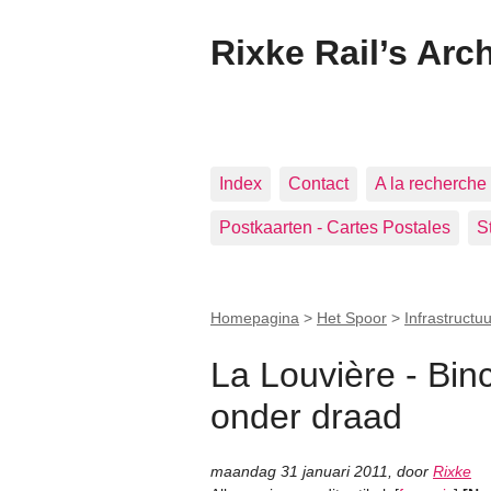
Rixke Rail’s Arc
Index
Contact
A la recherche 
Postkaarten - Cartes Postales
S
Homepagina
>
Het Spoor
>
Infrastructuu
La Louvière - Bin
onder draad
maandag 31 januari 2011
,
door
Rixke