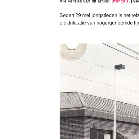
Alle versies van dit artikel:
[
français
]
[Ne
Sedert 29 mei jongstleden is het rei
elektrificatie van hogergenoemde lij