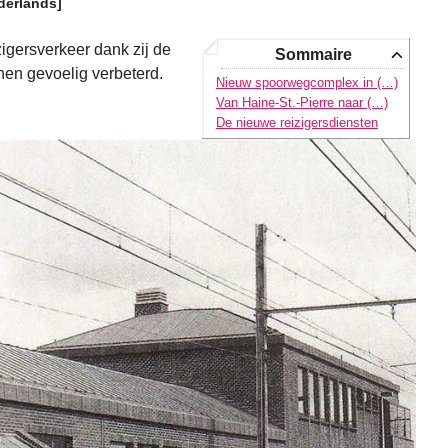
derlands]
zigersverkeer dank zij de
Sommaire
nen gevoelig verbeterd.
Nieuw spoorwegcomplex in (…)
Van Haine-St.-Pierre naar (…)
De nieuwe reizigersdiensten