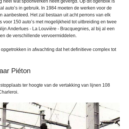
 heel wat spoorwerken heeft gevergd. Op dit ogenblik is
gtal auto’s in gebruik. In 1984 moeten de werken voor de
 aanbesteed. Het zal bestaan uit acht perrons van elk
ts voor 150 auto’s met mogelijkheid tot uitbreiding en twee
n Anderlues - La Louvière - Bracquegnies, al bij al een
sen de verschillende vervoermiddelen.
opgetrokken in afwachting dat het definitieve complex tot
aar Piéton
 stopplaats ter hoogte van de vertakking van lijnen 108
harleroi.