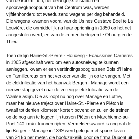
van de koolmijnen, het belangrijkste station en
spoorwegknooppunt van het Centrum was, werden
vijftienhonderd tot tweeduizend wagens per dag behandeld.
Die wagens kwamen vooral van de Usines Gustave Boël te La
Louvière, die onmiddellijk na haar oprichting in 1850 op het net
aangesloten werd, en van de cementbedrijven te Obourg en te
Thieu.
Toen de lijn Haine-St.-Pierre - Houdeng - Ecaussines Carrières
in 1965 afgeschaft werd om een autosnelweg te kunnen
aanleggen, kwam er een verbindingsboog tussen Bois d’Haine
en Familleureux om het verkeer van die lijn op te vangen. Met
de elektrificatie van het baanvak Bergen - Manage wordt een
nieuwe stap gezet naar de volledige elektrificatie van de
Waalse aslijn. Die as loopt nu nog over Manage en Luttre,
maar het nieuwe traject over Haine-St. -Pierre en Piéton is
twaalf tot dertien kilometer korter; bovendien zullen de treinen
op de nog aan te leggen lijn tussen Piéton en Marchienne-au-
Pont 140 km/u. kunnen rijden. Vermeldenswaard is nog dat de
lijn Bergen - Manage in 1849 werd gelegd met spoorstaven
van 24 kg per meter, die hoofdzakelijk door de firma Dupont uit