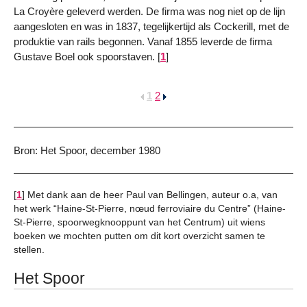
La Croyère geleverd werden. De firma was nog niet op de lijn
aangesloten en was in 1837, tegelijkertijd als Cockerill, met de
produktie van rails begonnen. Vanaf 1855 leverde de firma
Gustave Boel ook spoorstaven.
[
1
]
1
2
Bron: Het Spoor, december 1980
[
1
]
Met dank aan de heer Paul van Bellingen, auteur o.a, van
het werk “Haine-St-Pierre, nœud ferroviaire du Centre” (Haine-
St-Pierre, spoorwegknooppunt van het Centrum) uit wiens
boeken we mochten putten om dit kort overzicht samen te
stellen.
Het Spoor