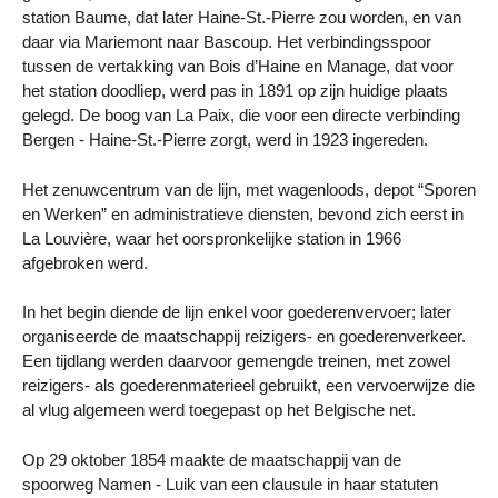
station Baume, dat later Haine-St.-Pierre zou worden, en van
daar via Mariemont naar Bascoup. Het verbindingsspoor
tussen de vertakking van Bois d’Haine en Manage, dat voor
het station doodliep, werd pas in 1891 op zijn huidige plaats
gelegd. De boog van La Paix, die voor een directe verbinding
Bergen - Haine-St.-Pierre zorgt, werd in 1923 ingereden.
Het zenuwcentrum van de lijn, met wagenloods, depot “Sporen
en Werken” en administratieve diensten, bevond zich eerst in
La Louvière, waar het oorspronkelijke station in 1966
afgebroken werd.
In het begin diende de lijn enkel voor goederenvervoer; later
organiseerde de maatschappij reizigers- en goederenverkeer.
Een tijdlang werden daarvoor gemengde treinen, met zowel
reizigers- als goederenmaterieel gebruikt, een vervoerwijze die
al vlug algemeen werd toegepast op het Belgische net.
Op 29 oktober 1854 maakte de maatschappij van de
spoorweg Namen - Luik van een clausule in haar statuten