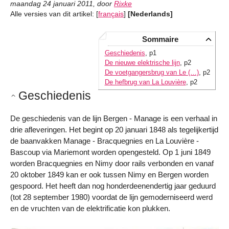
maandag 24 januari 2011
,
door
Rixke
Alle versies van dit artikel:
[
français
]
[Nederlands]
Sommaire
Geschiedenis
, p1
De nieuwe elektrische lijn
, p2
De voetgangersbrug van Le (…)
, p2
De hefbrug van La Louvière
, p2
Geschiedenis
De geschiedenis van de lijn Bergen - Manage is een verhaal in
drie afleveringen. Het begint op 20 januari 1848 als tegelijkertijd
de baanvakken Manage - Bracquegnies en La Louvière -
Bascoup via Mariemont worden opengesteld. Op 1 juni 1849
worden Bracquegnies en Nimy door rails verbonden en vanaf
20 oktober 1849 kan er ook tussen Nimy en Bergen worden
gespoord. Het heeft dan nog honderdeenendertig jaar geduurd
(tot 28 september 1980) voordat de lijn gemoderniseerd werd
en de vruchten van de elektrificatie kon plukken.