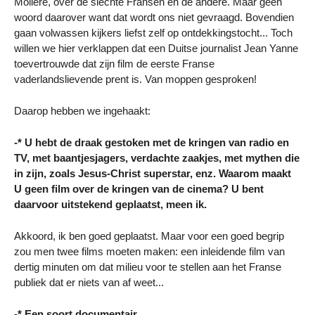
Molière, over de slechte Fransen en de andere. Maar geen
woord daarover want dat wordt ons niet gevraagd. Bovendien
gaan volwassen kijkers liefst zelf op ontdekkingstocht... Toch
willen we hier verklappen dat een Duitse journalist Jean Yanne
toevertrouwde dat zijn film de eerste Franse
vaderlandslievende prent is. Van moppen gesproken!
Daarop hebben we ingehaakt:
-* U hebt de draak gestoken met de kringen van radio en
TV, met baantjesjagers, verdachte zaakjes, met mythen die
in zijn, zoals Jesus-Christ superstar, enz. Waarom maakt
U geen film over de kringen van de cinema? U bent
daarvoor uitstekend geplaatst, meen ik.
Akkoord, ik ben goed geplaatst. Maar voor een goed begrip
zou men twee films moeten maken: een inleidende film van
dertig minuten om dat milieu voor te stellen aan het Franse
publiek dat er niets van af weet...
-* Een soort documentair...