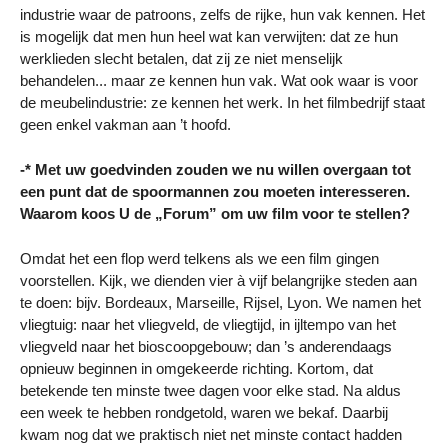
industrie waar de patroons, zelfs de rijke, hun vak kennen. Het
is mogelijk dat men hun heel wat kan verwijten: dat ze hun
werklieden slecht betalen, dat zij ze niet menselijk
behandelen... maar ze kennen hun vak. Wat ook waar is voor
de meubelindustrie: ze kennen het werk. In het filmbedrijf staat
geen enkel vakman aan ’t hoofd.
-* Met uw goedvinden zouden we nu willen overgaan tot
een punt dat de spoormannen zou moeten interesseren.
Waarom koos U de „Forum” om uw film voor te stellen?
Omdat het een flop werd telkens als we een film gingen
voorstellen. Kijk, we dienden vier à vijf belangrijke steden aan
te doen: bijv. Bordeaux, Marseille, Rijsel, Lyon. We namen het
vliegtuig: naar het vliegveld, de vliegtijd, in ijltempo van het
vliegveld naar het bioscoopgebouw; dan ’s anderendaags
opnieuw beginnen in omgekeerde richting. Kortom, dat
betekende ten minste twee dagen voor elke stad. Na aldus
een week te hebben rondgetold, waren we bekaf. Daarbij
kwam nog dat we praktisch niet net minste contact hadden