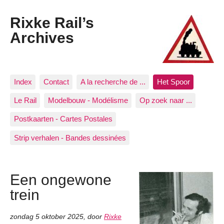
Rixke Rail’s
Archives
Index
Contact
A la recherche de ...
Het Spoor
Le Rail
Modelbouw - Modélisme
Op zoek naar ...
Postkaarten - Cartes Postales
Strip verhalen - Bandes dessinées
Een ongewone
trein
zondag 5 oktober 2025
,
door
Rixke