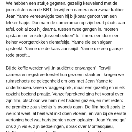
We hebben een stukje gegeten, gezellig keuvelend met de
journalisten van de BRT, terwijl een camera van zwaar kaliber
Jean Yanne vereeuwigde toen hij blijkbaar genoot van een
lekker hapje. Dan nam de cameraman op zijn beurt plaats aan
tafel, ook al zou hij daarna, tussen twee gangen in, moeten
opstaan om enkele „tussenbeelden” te filmen: een door een
kelner voortgetrokken dientafeltje, Yanne die een sigaar
opsteekt, Yanne die de kaas aansnijdt, Yanne die een glaasje
rode proeft...
Bij de koffie werden wij „in audiëntie ontvangen”. Terwijl
camera en registreertoestel hun gezoem staakten, kregen we
ruimschoots de gelegenheid om ons met Jean Yanne te
onderhouden. Geen vraaggesprek, maar een gezellig en in elk
opzicht boeiend praatje. Vanzelfsprekend ging het vooral over
zijn film, ofschoon we hem niet hadden gezien, en met reden:
de première zou slechts ’s avonds gaan. De film heeft zoals je
wellicht weet, al heel wat inkt doen vloeien, en van bij de eerste
vertoning heel wat hartstochten doen oplaaien. Jean Yanne gaf
ons zijn visie, zijn bedoelingen, sprak over Montesquieu,