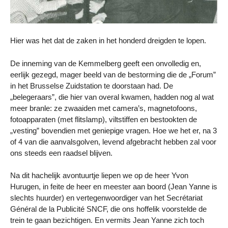
Hier was het dat de zaken in het honderd dreigden te lopen.
De inneming van de Kemmelberg geeft een onvolledig en,
eerlijk gezegd, mager beeld van de bestorming die de „Forum”
in het Brusselse Zuidstation te doorstaan had. De
„belegeraars”, die hier van overal kwamen, hadden nog al wat
meer branle: ze zwaaiden met camera’s, magnetofoons,
fotoapparaten (met flitslamp), viltstiffen en bestookten de
„vesting” bovendien met geniepige vragen. Hoe we het er, na 3
of 4 van die aanvalsgolven, levend afgebracht hebben zal voor
ons steeds een raadsel blijven.
Na dit hachelijk avontuurtje liepen we op de heer Yvon
Hurugen, in feite de heer en meester aan boord (Jean Yanne is
slechts huurder) en vertegenwoordiger van het Secrétariat
Général de la Publicité SNCF, die ons hoffelik voorstelde de
trein te gaan bezichtigen. En vermits Jean Yanne zich toch