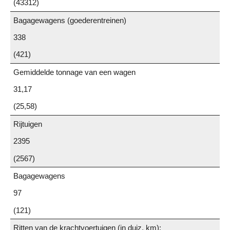
(43312)
Bagagewagens (goederentreinen)
338
(421)
Gemiddelde tonnage van een wagen
31,17
(25,58)
Rijtuigen
2395
(2567)
Bagagewagens
97
(121)
Ritten van de krachtvoertuigen (in duiz. km):