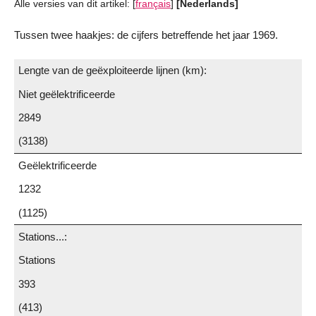
Alle versies van dit artikel:
[
français
]
[Nederlands]
Tussen twee haakjes: de cijfers betreffende het jaar 1969.
Lengte van de geëxploiteerde lijnen (km):
Niet geëlektrificeerde
2849
(3138)
Geëlektrificeerde
1232
(1125)
Stations...:
Stations
393
(413)