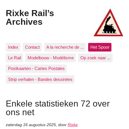
Rixke Rail’s
Archives
Index
Contact
A la recherche de ...
Het Spoor
Le Rail
Modelbouw - Modélisme
Op zoek naar ...
Postkaarten - Cartes Postales
Strip verhalen - Bandes dessinées
Enkele statistieken 72 over
ons net
zaterdag 16 augustus 2025
,
door
Rixke