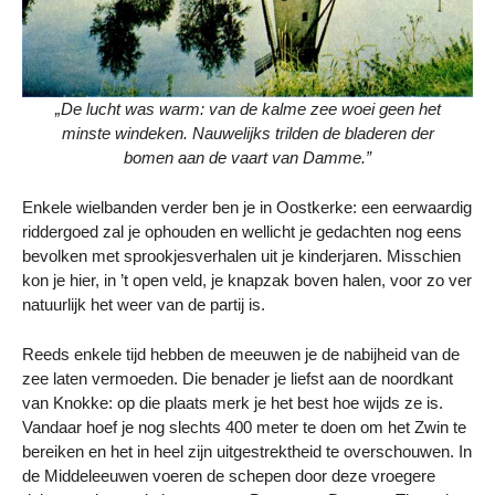
„De lucht was warm: van de kalme zee woei geen het
minste windeken. Nauwelijks trilden de bladeren der
bomen aan de vaart van Damme.”
Enkele wielbanden verder ben je in Oostkerke: een eerwaardig
riddergoed zal je ophouden en wellicht je gedachten nog eens
bevolken met sprookjesverhalen uit je kinderjaren. Misschien
kon je hier, in ’t open veld, je knapzak boven halen, voor zo ver
natuurlijk het weer van de partij is.
Reeds enkele tijd hebben de meeuwen je de nabijheid van de
zee laten vermoeden. Die benader je liefst aan de noordkant
van Knokke: op die plaats merk je het best hoe wijds ze is.
Vandaar hoef je nog slechts 400 meter te doen om het Zwin te
bereiken en het in heel zijn uitgestrektheid te overschouwen. In
de Middeleeuwen voeren de schepen door deze vroegere