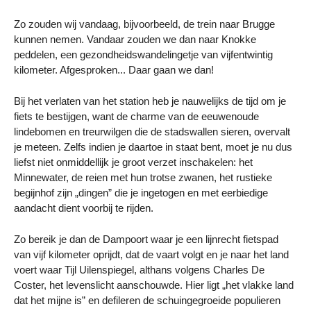
Zo zouden wij vandaag, bijvoorbeeld, de trein naar Brugge
kunnen nemen. Vandaar zouden we dan naar Knokke
peddelen, een gezondheidswandelingetje van vijfentwintig
kilometer. Afgesproken... Daar gaan we dan!
Bij het verlaten van het station heb je nauwelijks de tijd om je
fiets te bestijgen, want de charme van de eeuwenoude
lindebomen en treurwilgen die de stadswallen sieren, overvalt
je meteen. Zelfs indien je daartoe in staat bent, moet je nu dus
liefst niet onmiddellijk je groot verzet inschakelen: het
Minnewater, de reien met hun trotse zwanen, het rustieke
begijnhof zijn „dingen” die je ingetogen en met eerbiedige
aandacht dient voorbij te rijden.
Zo bereik je dan de Dampoort waar je een lijnrecht fietspad
van vijf kilometer oprijdt, dat de vaart volgt en je naar het land
voert waar Tijl Uilenspiegel, althans volgens Charles De
Coster, het levenslicht aanschouwde. Hier ligt „het vlakke land
dat het mijne is” en defileren de schuingegroeide populieren