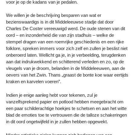
voor je op de kadans van je pedalen.
We willen je de beschrijving besparen van wat er
bezienswaardigs is in dit Middeleeuwse stadje dat door
Charles De Coster vereeuwigd werd. De oude stenen van dit
oord – en inzonderheid die van zijn stadhuis – welke de
stempel dragen van een roemrijke geschiedenis en een rijke
folklore, spreken immers voor zich zelf en zullen je beslist niet
onberoerd laten. Wellicht ga je, in je verbeelding, terugdenken
aan dat indrukwekkend en schitterend verleden en zo, op de
vleugels van je droom, belanden in de Middeleeuwen, aan de
oevers van het Zwin. Thans „graast de bonte koe waar eertijds
kraken en karvelen voeren”.
Indien je enige aanleg hebt voor tekenen, zul je
vanzelfsprekend papier en potlood hebben meegebracht om
een paar schilderachtige hoekjes te schetsen en aan het witte
blad de emoties toe te vertrouwen die de talloze schakeringen
in dit oord ongetwijfeld in je zullen hebben opgewekt.