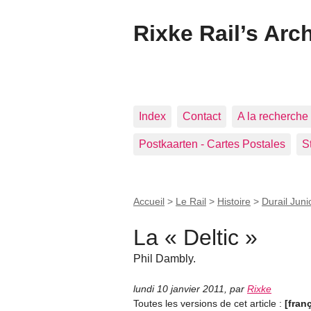
Rixke Rail’s Arc
Index
Contact
A la recherche 
Postkaarten - Cartes Postales
S
Accueil
>
Le Rail
>
Histoire
>
Durail Juni
La « Deltic »
Phil Dambly.
lundi 10 janvier 2011
,
par
Rixke
Toutes les versions de cet article :
[fran