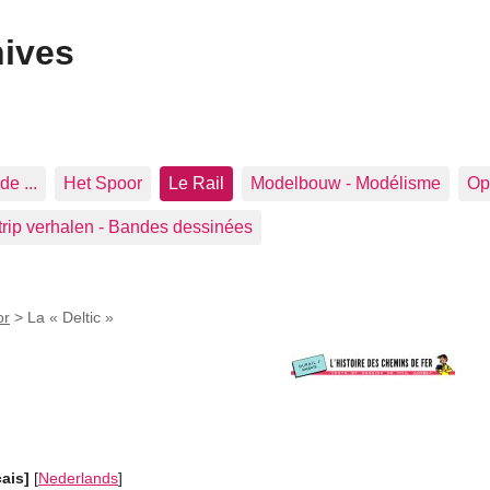
hives
de ...
Het Spoor
Le Rail
Modelbouw - Modélisme
Op 
trip verhalen - Bandes dessinées
or
>
La « Deltic »
çais]
[
Nederlands
]